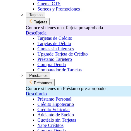
Cuenta CTS
Sorteos y Promociones
Tarjetas
Tarjetas
Conoce si tienes una Tarjeta pre-aprobada
Descúbrela
Tarjetas de Crédito
Tarjetas de Débito
Cuotas sin Intereses
Upgrade Tarjeta de Crédito
Préstamo Tarjetero
Compra Deuda
Comparador de Tarjetas
Préstamos
Préstamos
Conoce si tienes un Préstamo pre-aprobado
Descúbrelo
Préstamo Personal
Crédito Hipotecario
Crédito Vehicular
Adelanto de Sueldo
Cuotéalo sin Tarjetas
Yape Créditos
Compra Deuda