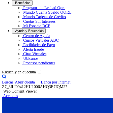
Beneficios
Programa de Lealtad Qore
Mundo Cuenta Sueldo QORE
Mundo Tarjetas de Crédito
Cuotas Sin Intereses
Mi Espacio BCP
Ayuda y Educación
Centro de Ayuda
Cursos Virtuales ABC
Facilidades de Pago
Alerta fraude
Citas Virtuales
Ubícanos
Procesos pendientes
Rikuchiy en quechua
Buscar
Abrir cuenta
Banca por Internet
Z7_8ILI09412HU1006AHQ3E7IQM27
Web Content Viewer
Acciones