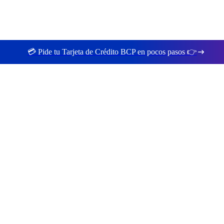
💳 Pide tu Tarjeta de Crédito BCP en pocos pasos 👉