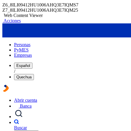
Z6_8ILI09412HU1006AHQ3E7IQMS7
Z7_8ILI09412HU1006AHQ3E7IQM25
Web Content Viewer
Acciones
Personas
PyMES
Empresas
Español
/
Quechua
Abrir cuenta
Banca
Buscar