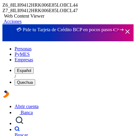
Z6_8ILI09412HRK006E85LOIICL44
Z7_8ILI09412HRK006E85LOIICL47
Web Content Viewer
Acciones
💳 Pide tu Tarjeta de Crédito BCP en pocos pasos 👉
Personas
PyMES
Empresas
Español
/
Quechua
Abrir cuenta
Banca
Buscar