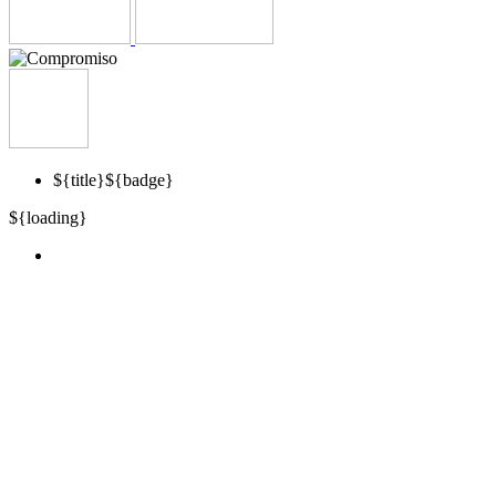
${title}
${badge}
${loading}