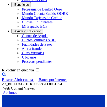
Beneficios
Programa de Lealtad Qore
Mundo Cuenta Sueldo QORE
Mundo Tarjetas de Crédito
Cuotas Sin Intereses
Mi Espacio BCP
Ayuda y Educación
Centro de Ayuda
Cursos Virtuales ABC
Facilidades de Pago
Alerta fraude
Citas Virtuales
Ubícanos
Procesos pendientes
Rikuchiy en quechua
Buscar
Abrir cuenta
Banca por Internet
Z7_8ILI09412HRK006E85LOIICLK4
Web Content Viewer
Acciones