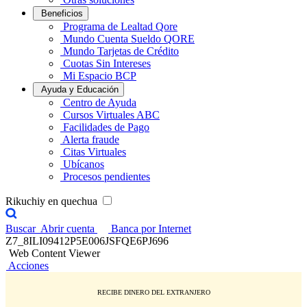
Beneficios
Programa de Lealtad Qore
Mundo Cuenta Sueldo QORE
Mundo Tarjetas de Crédito
Cuotas Sin Intereses
Mi Espacio BCP
Ayuda y Educación
Centro de Ayuda
Cursos Virtuales ABC
Facilidades de Pago
Alerta fraude
Citas Virtuales
Ubícanos
Procesos pendientes
Rikuchiy en quechua
Buscar
Abrir cuenta
Banca por Internet
Z7_8ILI09412P5E006JSFQE6PJ696
Web Content Viewer
Acciones
RECIBE DINERO DEL EXTRANJERO