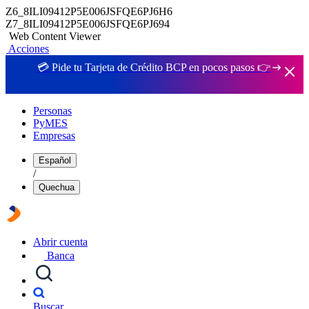
Z6_8ILI09412P5E006JSFQE6PJ6H6
Z7_8ILI09412P5E006JSFQE6PJ694
Web Content Viewer
Acciones
💳 Pide tu Tarjeta de Crédito BCP en pocos pasos 👉
Personas
PyMES
Empresas
Español
/
Quechua
Abrir cuenta
Banca
Buscar