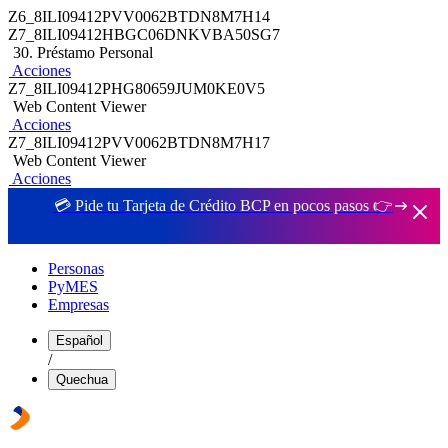
Z6_8ILI09412PVV0062BTDN8M7H14
Z7_8ILI09412HBGC06DNKVBA50SG7
30. Préstamo Personal
Acciones
Z7_8ILI09412PHG80659JUM0KE0V5
Web Content Viewer
Acciones
Z7_8ILI09412PVV0062BTDN8M7H17
Web Content Viewer
Acciones
💳 Pide tu Tarjeta de Crédito BCP en pocos pasos 👉
Personas
PyMES
Empresas
Español
/
Quechua