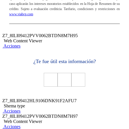
caso aplicarán los intereses moratorios establecidos en la Hoja de Resumen de su
Hoja Resumen Préstamo Personal BCP
crédito. Sujeto a evaluación crediticia. Tarifario, condiciones y restricciones en
www.viabcp.com
Solicitud de Préstamo Personal BCP
Seguro de desgravamen de Crédito Efectivo BCP
Z7_8ILI09412PVV0062BTDN8M7H95
Seguro desgravamen con retorno Crédito Efectivo
Web Content Viewer
Acciones
¿Te fue útil esta información?
Información Adicional
Fórmulas y ejemplos explicativos
Calculadora
Si quieres cancelar la totalidad de tu crédito puedes hacerlo
Z7_8ILI09412HL9106DNK91F2AFU7
Shema type
de la siguiente forma:
Acciones
Z7_8ILI09412PVV0062BTDN8M7H97
Banca por Teléfono:
Llama al
(01) 311 9898
para
Web Content Viewer
darte el monto exacto a pagar.
Acciones