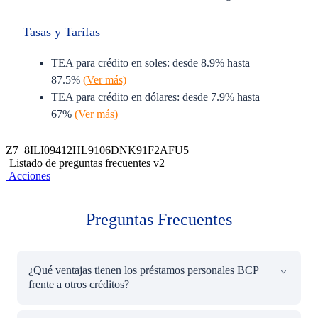
Tasas y Tarifas
TEA para crédito en soles: desde 8.9% hasta
87.5%
(Ver más)
TEA para crédito en dólares: desde 7.9% hasta
67%
(Ver más)
¿Qué es el Débito Automático?
Z7_8ILI09412HL9106DNK91F2AFU5
Listado de preguntas frecuentes v2
Acciones
Es el servicio que te ayuda a realizar tus pagos de forma
mensual y automáticamente. Solo debes tener el monto de tu
cuota al menos 1 día útil antes de la fecha de cobro y ¡listo!.
Preguntas Frecuentes
Afiliarte es totalmente gratis y podrás hacerlo a través de la
Banca por teléfono al (01) 3119898.
¿Qué ventajas tienen los préstamos personales BCP
Olvídate de ir al banco o agencias a realizar tus pagos.
frente a otros créditos?
Disfrutas más de tu tiempo.
Te ayuda a mantener un buen historial crediticio.