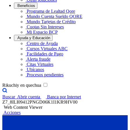
Beneficios
Programa de Lealtad Qore
Mundo Cuenta Sueldo QORE
Mundo Tarjetas de Crédito
Cuotas Sin Intereses
Mi Espacio BCP
Ayuda y Educación
Centro de Ayuda
Cursos Virtuales ABC
Facilidades de Pago
Alerta fraude
Citas Virtuales
Ubícanos
Procesos pendientes
Rikuchiy en quechua
Buscar
Abrir cuenta
Banca por Internet
Z7_8ILI09412PNGD06K1I1KR9HV00
Web Content Viewer
Acciones