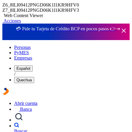
Z6_8ILI09412PNGD06K1I1KR9HFV0
Z7_8ILI09412PNGD06K1I1KR9HFV3
Web Content Viewer
Acciones
💳 Pide tu Tarjeta de Crédito BCP en pocos pasos 👉
Personas
PyMES
Empresas
Español
/
Quechua
Abrir cuenta
Banca
Buscar