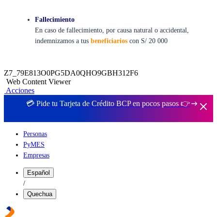
Fallecimiento
En caso de fallecimiento, por causa natural o accidental,
indemnizamos a tus
beneficiarios
con S/ 20 000
Z7_79E813O0PG5DA0QHO9GBH312F6
Web Content Viewer
Acciones
💳 Pide tu Tarjeta de Crédito BCP en pocos pasos 👉
Personas
PyMES
Empresas
Español
/
Quechua