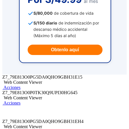
al mes
S/80,000
de cobertura de vida
S/150 diario
de indemnización por
descanso médico accidental
(Máximo 5 días al año)
Obtenlo aquí
Z7_79E813O0PG5DA0QHO9GBH31E15
Web Content Viewer
Acciones
Z7_79E813O0P0TK30Q9UPI30HG645
Web Content Viewer
Acciones
Z7_79E813O0PG5DA0QHO9GBH31EH4
Web Content Viewer