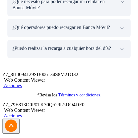
¿Qué necesito para poder recargar mi celular en
comprobante de recarga en tu correo electrónico. Si
Banca Móvil?
tienes problemas con tus operaciones puedes comunicarte
con la Banca por Teléfono al (01) 311-9898.
Es fácil, rápido y seguro, solo debes descargar el App
¿Qué operadores puedo recargar en Banca Móvil?
Banca Móvil BCP, ingresar a Pagar servicios, elegir la
opción de Recarga mi celular, ingresar los datos
solicitados y finalmente confirma con Token digital.
Puedes realizar recargas desde el App Banca Móvil BCP a
¿Puedo realizar la recarga a cualquier hora del día?
cualquier operador.
Recarga tu celular desde el App Banca Móvil BCP desde
donde estés, a cualquier hora del día y para cualquier
Z7_8ILI094129SU006134S8M21O32
operador.
Web Content Viewer
Acciones
*Revisa los
Términos y condiciones.
Z7_79E813O0P0TK30Q529L5DO4DF0
Web Content Viewer
Acciones