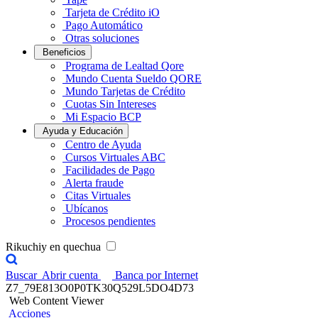
Tarjeta de Crédito iO
Pago Automático
Otras soluciones
Beneficios
Programa de Lealtad Qore
Mundo Cuenta Sueldo QORE
Mundo Tarjetas de Crédito
Cuotas Sin Intereses
Mi Espacio BCP
Ayuda y Educación
Centro de Ayuda
Cursos Virtuales ABC
Facilidades de Pago
Alerta fraude
Citas Virtuales
Ubícanos
Procesos pendientes
Rikuchiy en quechua
Buscar
Abrir cuenta
Banca por Internet
Z7_79E813O0P0TK30Q529L5DO4D73
Web Content Viewer
Acciones