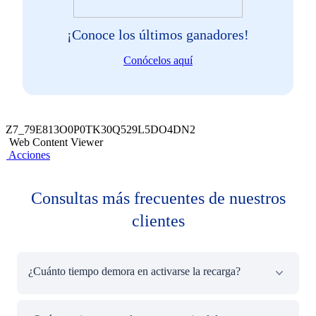
¡Conoce los últimos ganadores!
Conócelos aquí
Z7_79E813O0P0TK30Q529L5DO4DN2
Web Content Viewer
Acciones
Consultas más frecuentes de nuestros
clientes
¿Cuánto tiempo demora en activarse la recarga?
La recarga se realizará de forma inmediata y recibirás un