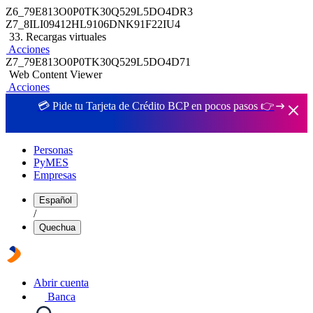
Z6_79E813O0P0TK30Q529L5DO4DR3
Z7_8ILI09412HL9106DNK91F22IU4
33. Recargas virtuales
Acciones
Z7_79E813O0P0TK30Q529L5DO4D71
Web Content Viewer
Acciones
💳 Pide tu Tarjeta de Crédito BCP en pocos pasos 👉
Personas
PyMES
Empresas
Español
/
Quechua
Abrir cuenta
Banca