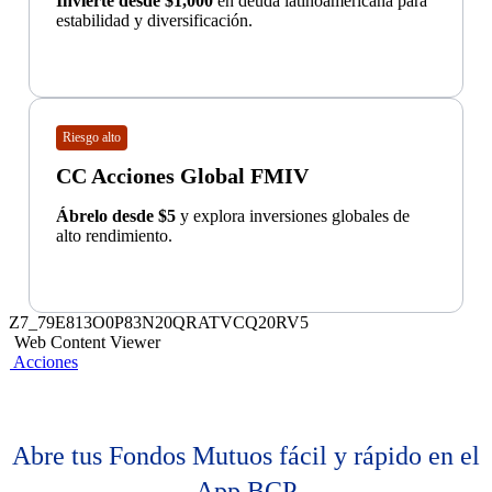
Invierte desde $1,000
en deuda latinoamericana para
estabilidad y diversificación.
Riesgo alto
CC Acciones Global FMIV
Ábrelo desde $5
y explora inversiones globales de
alto rendimiento.
Z7_79E813O0P83N20QRATVCQ20RV5
Web Content Viewer
Acciones
Abre tus Fondos Mutuos fácil y rápido en el
App BCP