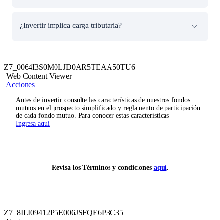
manera rápida y segura
aquí
.
Los Fondos Mutuos de Credicorp Capital SAF se
¿Invertir implica carga tributaria?
encuentran bajo regulación de la Superintendencia de
Mercado de Valores. La supervisión de la SMV no
implica que ésta recomiende o garantice la inversión
El Impuesto a la renta tiene 5% sobre las ganancias
efectuada en un fondo mutuo.
obtenidas al realizar un rescate, esto es menor al de
Z7_0064I3S0M0LJD0AR5TEAA50TU6
acciones en bolsa que tributa 30% de IR . Además,
Web Content Viewer
Credicorp Capital S.A. SAF es agente retenedor de IR,
Acciones
simplificando la declaración de impuestos del cliente.
Antes de invertir consulte las características de nuestros fondos
mutuos en el prospecto simplificado y reglamento de participación
de cada fondo mutuo. Para conocer estas características
Ingresa aquí
Revisa los Términos y condiciones
aquí
.
Z7_8ILI09412P5E006JSFQE6P3C35