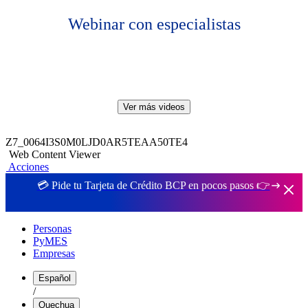
Webinar con especialistas
Ver más videos
Z7_0064I3S0M0LJD0AR5TEAA50TE4
Web Content Viewer
Acciones
💳 Pide tu Tarjeta de Crédito BCP en pocos pasos 👉
Personas
PyMES
Empresas
Español
/
Quechua