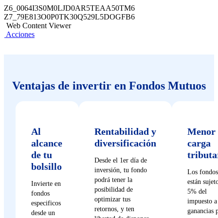
Z6_0064I3S0M0LJD0AR5TEAA50TM6
Z7_79E813O0P0TK30Q529L5DOGFB6
Web Content Viewer
Acciones
Ventajas de invertir en Fondos Mutuos
Al
Rentabilidad y
Menor
alcance
diversificación
carga
de tu
tributa
Desde el 1er día de
bolsillo
inversión, tu fondo
Los fondos
podrá tener la
están sujeto
Invierte en
posibilidad de
5% del
fondos
optimizar tus
impuesto a 
especificos
retornos, y ten
ganancias 
desde un