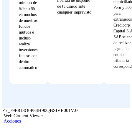
libertad de disponer
domiciliad
mínimo de
de tu dinero ante
Perú y 30
S/20 o $5
cualquier imprevisto.
para
en muchos
extranjeros
de nuestros
Credicorp
fondos
Capital S.
mutuos e
SAF se enc
incluso
de realizar 
realiza
pago a la
inversiones
entidad
futuras con
tributaria
débito
correspond
automático.
Z7_79E813O0P84H90QBSIVE001VJ7
Web Content Viewer
Acciones