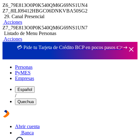
Z6_79E813O0P0K540QM6G69NS1UN4
Z7_8ILI09412HBGC06DNKVBA50SG2
29. Canal Presencial
Acciones
Z7_79E813O0P0K540QM6G69NS1UN7
Listado de Menu Personas
Acciones
💳 Pide tu Tarjeta de Crédito BCP en pocos pasos 👉
Personas
PyMES
Empresas
Español
/
Quechua
Abrir cuenta
Banca