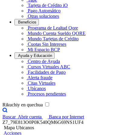
Tarjeta de Crédito iO
Pago Automático
Otras soluciones
Beneficios
Programa de Lealtad Qore
Mundo Cuenta Sueldo QORE
Mundo Tarjetas de Crédito
Cuotas Sin Intereses
Mi Espacio BCP
Ayuda y Educación
Centro de Ayuda
Cursos Virtuales ABC
Facilidades de Pago
Alerta fraude
Citas Virtuales
Ubícanos
Procesos pendientes
Rikuchiy en quechua
Buscar
Abrir cuenta
Banca por Internet
Z7_79E813O0P0K540QM6G69NS1UF4
Mapa Ubicanos
Acciones