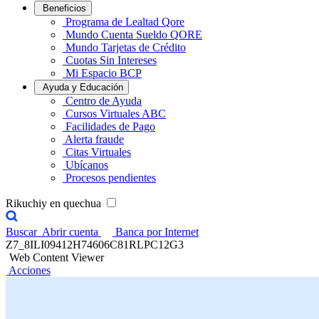
Beneficios
Programa de Lealtad Qore
Mundo Cuenta Sueldo QORE
Mundo Tarjetas de Crédito
Cuotas Sin Intereses
Mi Espacio BCP
Ayuda y Educación
Centro de Ayuda
Cursos Virtuales ABC
Facilidades de Pago
Alerta fraude
Citas Virtuales
Ubícanos
Procesos pendientes
Rikuchiy en quechua
Buscar
Abrir cuenta
Banca por Internet
Z7_8ILI09412H74606C81RLPC12G3
Web Content Viewer
Acciones