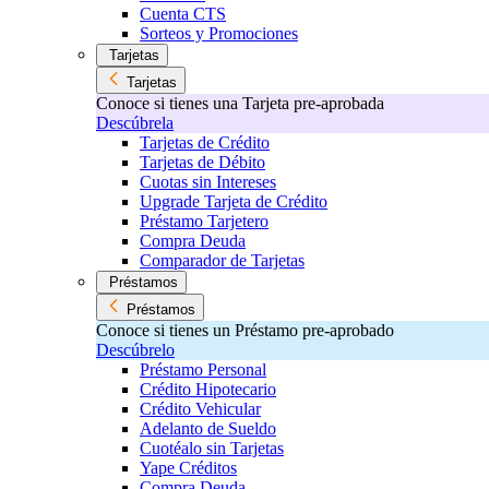
Cuenta CTS
Sorteos y Promociones
Tarjetas
Tarjetas
Conoce si tienes una Tarjeta pre-aprobada
Descúbrela
Tarjetas de Crédito
Tarjetas de Débito
Cuotas sin Intereses
Upgrade Tarjeta de Crédito
Préstamo Tarjetero
Compra Deuda
Comparador de Tarjetas
Préstamos
Préstamos
Conoce si tienes un Préstamo pre-aprobado
Descúbrelo
Préstamo Personal
Crédito Hipotecario
Crédito Vehicular
Adelanto de Sueldo
Cuotéalo sin Tarjetas
Yape Créditos
Compra Deuda