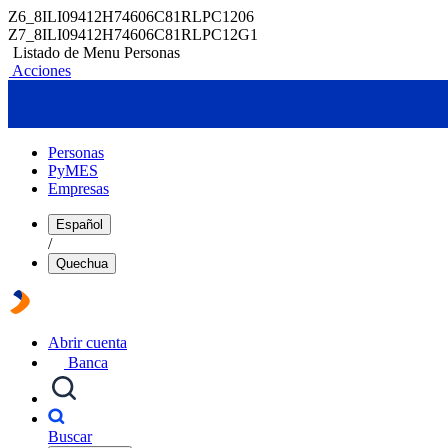
Z6_8ILI09412H74606C81RLPC1206
Z7_8ILI09412H74606C81RLPC12G1
Listado de Menu Personas
Acciones
Personas
PyMES
Empresas
Español
/
Quechua
Abrir cuenta
Banca
Buscar