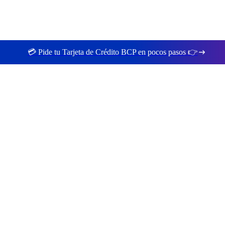
💳 Pide tu Tarjeta de Crédito BCP en pocos pasos 👉