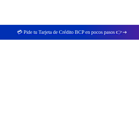
💳 Pide tu Tarjeta de Crédito BCP en pocos pasos 👉