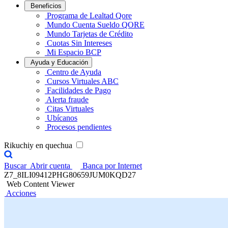
Beneficios
Programa de Lealtad Qore
Mundo Cuenta Sueldo QORE
Mundo Tarjetas de Crédito
Cuotas Sin Intereses
Mi Espacio BCP
Ayuda y Educación
Centro de Ayuda
Cursos Virtuales ABC
Facilidades de Pago
Alerta fraude
Citas Virtuales
Ubícanos
Procesos pendientes
Rikuchiy en quechua
Buscar
Abrir cuenta
Banca por Internet
Z7_8ILI09412PHG80659JUM0KQD27
Web Content Viewer
Acciones