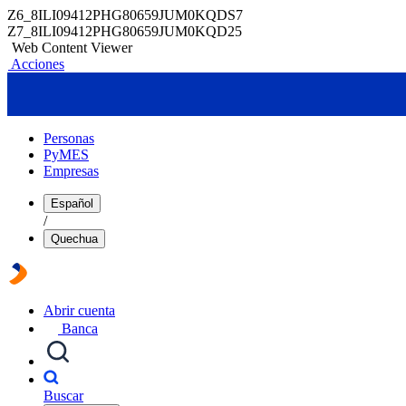
Z6_8ILI09412PHG80659JUM0KQDS7
Z7_8ILI09412PHG80659JUM0KQD25
Web Content Viewer
Acciones
Personas
PyMES
Empresas
Español
/
Quechua
Abrir cuenta
Banca
Buscar