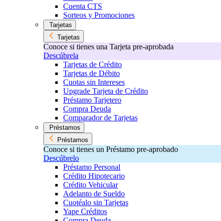
Cuenta CTS
Sorteos y Promociones
Tarjetas
Tarjetas
Conoce si tienes una Tarjeta pre-aprobada
Descúbrela
Tarjetas de Crédito
Tarjetas de Débito
Cuotas sin Intereses
Upgrade Tarjeta de Crédito
Préstamo Tarjetero
Compra Deuda
Comparador de Tarjetas
Préstamos
Préstamos
Conoce si tienes un Préstamo pre-aprobado
Descúbrelo
Préstamo Personal
Crédito Hipotecario
Crédito Vehicular
Adelanto de Sueldo
Cuotéalo sin Tarjetas
Yape Créditos
Compra Deuda