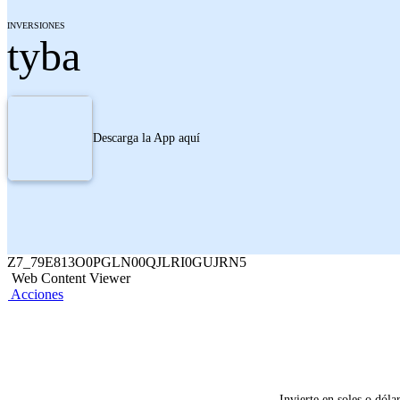
INVERSIONES
tyba
Descarga la App aquí
Z7_79E813O0PGLN00QJLRI0GUJRN5
Web Content Viewer
Acciones
Invierte en soles o dóla