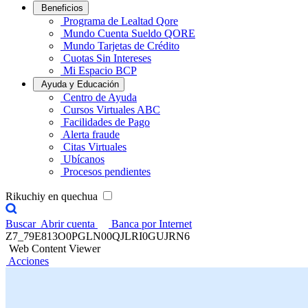
Beneficios
Programa de Lealtad Qore
Mundo Cuenta Sueldo QORE
Mundo Tarjetas de Crédito
Cuotas Sin Intereses
Mi Espacio BCP
Ayuda y Educación
Centro de Ayuda
Cursos Virtuales ABC
Facilidades de Pago
Alerta fraude
Citas Virtuales
Ubícanos
Procesos pendientes
Rikuchiy en quechua
Buscar
Abrir cuenta
Banca por Internet
Z7_79E813O0PGLN00QJLRI0GUJRN6
Web Content Viewer
Acciones