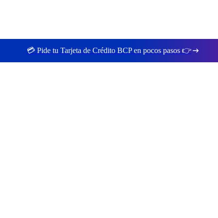
💳 Pide tu Tarjeta de Crédito BCP en pocos pasos 👉