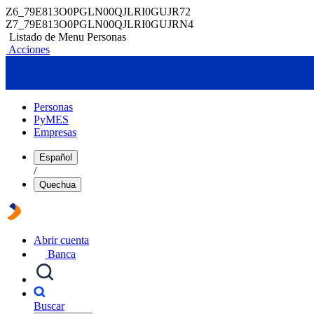
Z6_79E813O0PGLN00QJLRI0GUJR72
Z7_79E813O0PGLN00QJLRI0GUJRN4
Listado de Menu Personas
Acciones
Personas
PyMES
Empresas
Español
/
Quechua
Abrir cuenta
Banca
Buscar