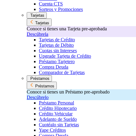
Cuenta CTS
Sorteos y Promociones
Tarjetas
Tarjetas
Conoce si tienes una Tarjeta pre-aprobada
Descúbrela
Tarjetas de Crédito
Tarjetas de Débito
Cuotas sin Intereses
Upgrade Tarjeta de Crédito
Préstamo Tarjetero
Compra Deuda
Comparador de Tarjetas
Préstamos
Préstamos
Conoce si tienes un Préstamo pre-aprobado
Descúbrelo
Préstamo Personal
Crédito Hipotecario
Crédito Vehicular
Adelanto de Sueldo
Cuotéalo sin Tarjetas
Yape Créditos
Compra Deuda