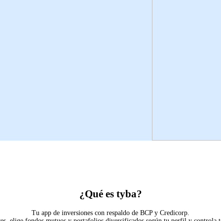
¿Qué es tyba?
Tu app de inversiones con respaldo de BCP y Credicorp.
res, elige fondos mutuos y portafolios diversificados según tu perfil y controla 