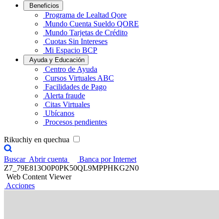
Beneficios
Programa de Lealtad Qore
Mundo Cuenta Sueldo QORE
Mundo Tarjetas de Crédito
Cuotas Sin Intereses
Mi Espacio BCP
Ayuda y Educación
Centro de Ayuda
Cursos Virtuales ABC
Facilidades de Pago
Alerta fraude
Citas Virtuales
Ubícanos
Procesos pendientes
Rikuchiy en quechua
Buscar
Abrir cuenta
Banca por Internet
Z7_79E813O0P0PK50QL9MPPHKG2N0
Web Content Viewer
Acciones