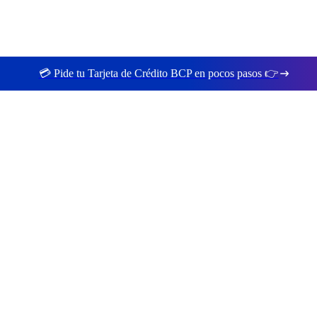
💳 Pide tu Tarjeta de Crédito BCP en pocos pasos 👉