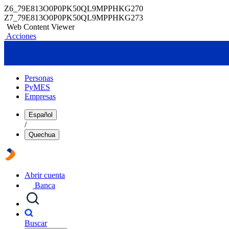
Z6_79E813O0P0PK50QL9MPPHKG270
Z7_79E813O0P0PK50QL9MPPHKG273
Web Content Viewer
Acciones
Personas
PyMES
Empresas
Español
/
Quechua
Abrir cuenta
Banca
Buscar