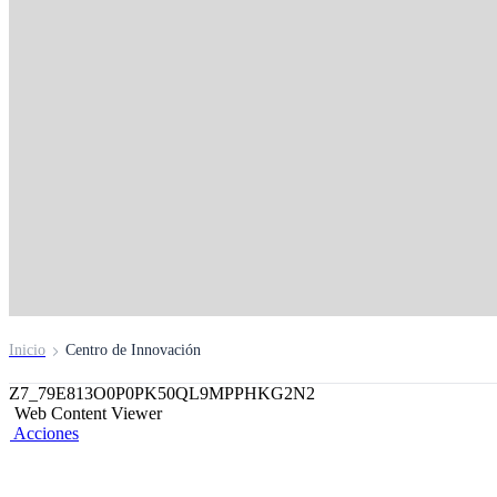
Centro de InnovaCX
El lugar dónde creamos productos digitales WoW
Inicio
Centro de Innovación
Z7_79E813O0P0PK50QL9MPPHKG2N2
Web Content Viewer
Acciones