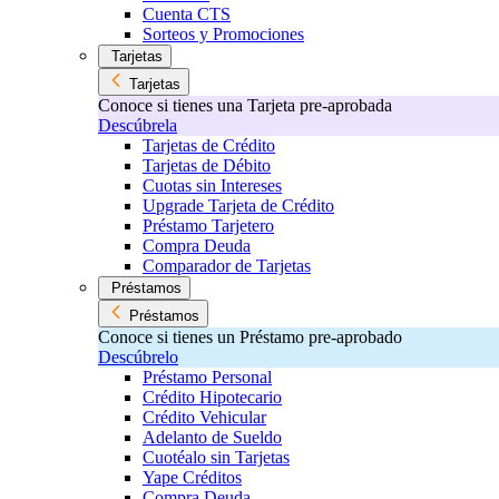
Cuenta CTS
Sorteos y Promociones
Tarjetas
Tarjetas
Conoce si tienes una Tarjeta pre-aprobada
Descúbrela
Tarjetas de Crédito
Tarjetas de Débito
Cuotas sin Intereses
Upgrade Tarjeta de Crédito
Préstamo Tarjetero
Compra Deuda
Comparador de Tarjetas
Préstamos
Préstamos
Conoce si tienes un Préstamo pre-aprobado
Descúbrelo
Préstamo Personal
Crédito Hipotecario
Crédito Vehicular
Adelanto de Sueldo
Cuotéalo sin Tarjetas
Yape Créditos
Compra Deuda