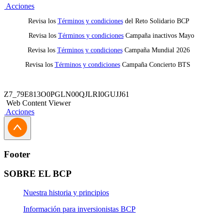
mano 24/7.
Acciones
Seguridad: La
app Banca Móvil BCP
cuenta con
Revisa los
Términos y condiciones
del Reto Solidario BCP
los más altos estándares de protección para
resguardar tu información y tus transacciones.
Revisa los
Términos y condiciones
Campaña inactivos Mayo
Innovación: Estamos en constante evolución,
Revisa los
Términos y condiciones
Campaña Mundial 2026
buscando ofrecerte una experiencia de usuario
intuitiva y amigable.
Revisa los
Términos y condiciones
Campaña Concierto BTS
Aprendizaje: Si eres nuevo en el mundo digital, no
te preocupes. Es fácil de usar y, además,
encontrarás tutoriales y guías que te ayudarán paso
Z7_79E813O0PGLN00QJLRI0GUJJ61
a paso.
Web Content Viewer
Acciones
Footer
SOBRE EL BCP
Nuestra historia y principios
Información para inversionistas BCP