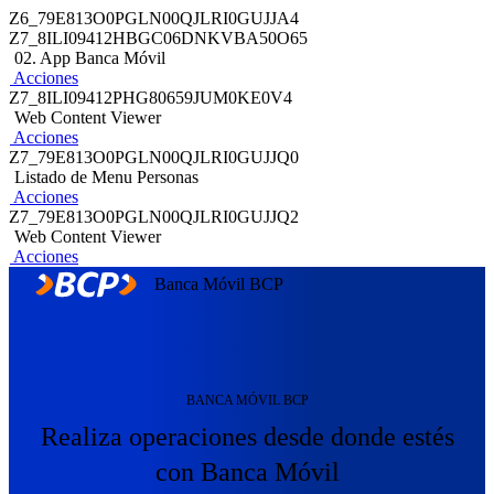
Z6_79E813O0PGLN00QJLRI0GUJJA4
Z7_8ILI09412HBGC06DNKVBA50O65
02. App Banca Móvil
Acciones
Z7_8ILI09412PHG80659JUM0KE0V4
Web Content Viewer
Acciones
Z7_79E813O0PGLN00QJLRI0GUJJQ0
Listado de Menu Personas
Acciones
Z7_79E813O0PGLN00QJLRI0GUJJQ2
Web Content Viewer
Acciones
Banca Móvil BCP
BANCA MÓVIL BCP
Realiza operaciones desde donde estés
con Banca Móvil