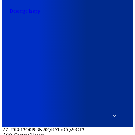
Descarga la app
Z7_79E813O0P83N20QRATVCQ20CT3