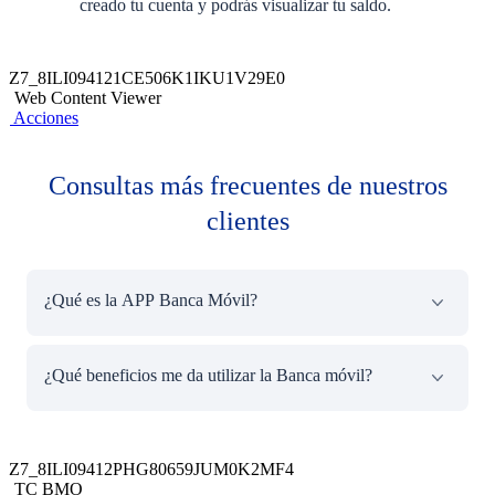
creado tu cuenta y podrás visualizar tu saldo.
Z7_8ILI094121CE506K1IKU1V29E0
Web Content Viewer
Acciones
Consultas más frecuentes de nuestros
clientes
¿Qué es la APP Banca Móvil?
Es una aplicación que te permite gestionar tu dinero
¿Qué beneficios me da utilizar la Banca móvil?
fácilmente. ¡Es como tener el banco en tus manos!
Puedes realizar diversas operaciones como: Revisar tu
saldo, pagar tus servicios, cambiar soles a dólares,
Comodidad: Olvídate de las esperas en las agencias
adquirir nuevos productos y mucho más. ¡Olvídate de las
o de adaptarse a horarios bancarios. Con nuestra
Z7_8ILI09412PHG80659JUM0K2MF4
largas colas usando tu Banca Móvil BCP!
App Banca Móvil, el BCP está en la palma de tu
TC BMO