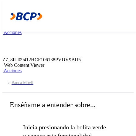
Z7_8ILI09412HBGC06DNKVBA5O383
134. App Banca Movil
Acciones
Z7_8ILI09412HCF106138PVDV9BU6
Web Content Viewer
Acciones
Z7_8ILI09412HCF106138PVDV9BU5
Web Content Viewer
Acciones
Banca Móvil
Enséñame
a entender sobre...
Inicia presionando la
bolita verde
y conoce esta funcionalidad