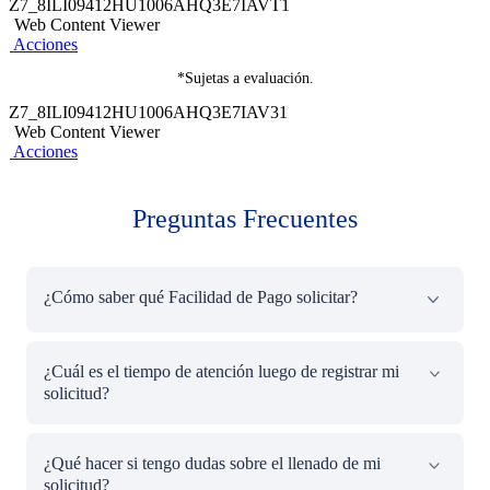
Z7_8ILI09412HU1006AHQ3E7IAVT1
Web Content Viewer
Acciones
*Sujetas a evaluación.
Z7_8ILI09412HU1006AHQ3E7IAV31
Web Content Viewer
Acciones
Preguntas Frecuentes
¿Cómo saber qué Facilidad de Pago solicitar?
Si necesitas información adicional para saber qué
¿Cuál es el tiempo de atención luego de registrar mi
ofrecemos, puedes visitar los siguientes enlaces y
solicitud?
aprender con ejemplos prácticos:
Préstamo Personal
Si ingresaste tu solicitud mediante el formulario,
Ampliación de Plazo
¿Qué hacer si tengo dudas sobre el llenado de mi
asegúrate que la información sea la correcta, si es
Cuotización
solicitud?