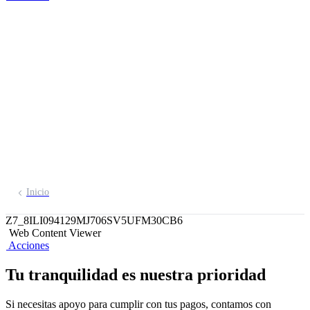
Facilidades de pago
BCP
Te damos una mano con Tarjeta o
Préstamo BCP
Solicita ayuda
Inicio
Z7_8ILI094129MJ706SV5UFM30CB6
Web Content Viewer
Acciones
Tu tranquilidad es nuestra prioridad
Si necesitas apoyo para cumplir con tus pagos, contamos con