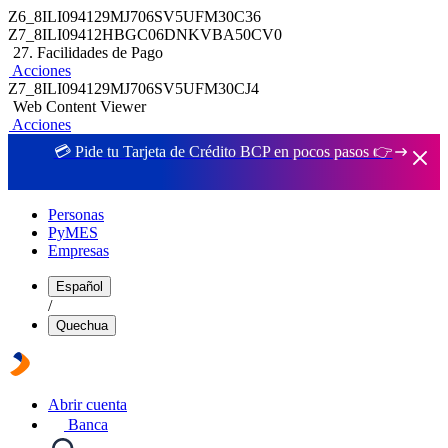
Z6_8ILI094129MJ706SV5UFM30C36
Z7_8ILI09412HBGC06DNKVBA50CV0
27. Facilidades de Pago
Acciones
Z7_8ILI094129MJ706SV5UFM30CJ4
Web Content Viewer
Acciones
💳 Pide tu Tarjeta de Crédito BCP en pocos pasos 👉
Personas
PyMES
Empresas
Español
/
Quechua
Abrir cuenta
Banca