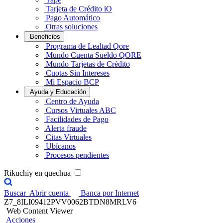
Tarjeta de Crédito iO
Pago Automático
Otras soluciones
Beneficios
Programa de Lealtad Qore
Mundo Cuenta Sueldo QORE
Mundo Tarjetas de Crédito
Cuotas Sin Intereses
Mi Espacio BCP
Ayuda y Educación
Centro de Ayuda
Cursos Virtuales ABC
Facilidades de Pago
Alerta fraude
Citas Virtuales
Ubícanos
Procesos pendientes
Rikuchiy en quechua
Buscar
Abrir cuenta
Banca por Internet
Z7_8ILI09412PVV0062BTDN8MRLV6
Web Content Viewer
Acciones