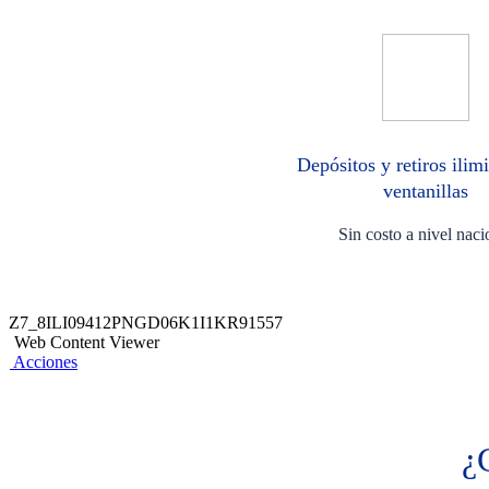
Depósitos y retiros ilim
ventanillas
Sin costo​ a nivel naci
Z7_8ILI09412PNGD06K1I1KR91557
Web Content Viewer
Acciones
¿