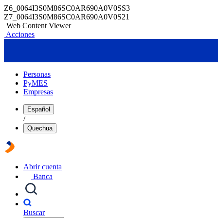
Z6_0064I3S0M86SC0AR690A0V0SS3
Z7_0064I3S0M86SC0AR690A0V0S21
Web Content Viewer
Acciones
Personas
PyMES
Empresas
Español
/
Quechua
Abrir cuenta
Banca
Buscar