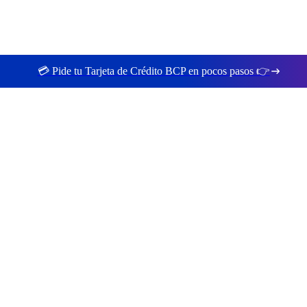
💳 Pide tu Tarjeta de Crédito BCP en pocos pasos 👉