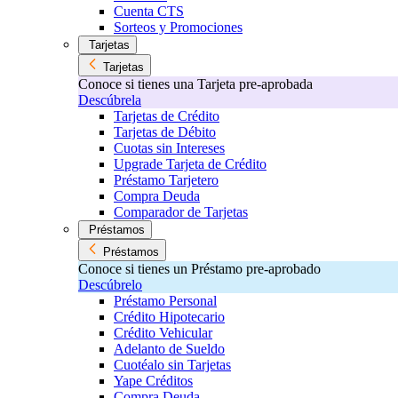
Cuenta CTS
Sorteos y Promociones
Tarjetas
Tarjetas
Conoce si tienes una Tarjeta pre-aprobada
Descúbrela
Tarjetas de Crédito
Tarjetas de Débito
Cuotas sin Intereses
Upgrade Tarjeta de Crédito
Préstamo Tarjetero
Compra Deuda
Comparador de Tarjetas
Préstamos
Préstamos
Conoce si tienes un Préstamo pre-aprobado
Descúbrelo
Préstamo Personal
Crédito Hipotecario
Crédito Vehicular
Adelanto de Sueldo
Cuotéalo sin Tarjetas
Yape Créditos
Compra Deuda