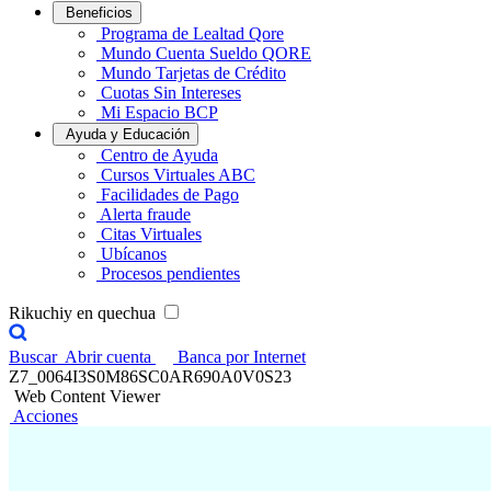
Beneficios
Programa de Lealtad Qore
Mundo Cuenta Sueldo QORE
Mundo Tarjetas de Crédito
Cuotas Sin Intereses
Mi Espacio BCP
Ayuda y Educación
Centro de Ayuda
Cursos Virtuales ABC
Facilidades de Pago
Alerta fraude
Citas Virtuales
Ubícanos
Procesos pendientes
Rikuchiy en quechua
Buscar
Abrir cuenta
Banca por Internet
Z7_0064I3S0M86SC0AR690A0V0S23
Web Content Viewer
Acciones