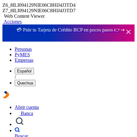
Z6_8ILI094129NIE06C8HIJ4J3TD4
Z7_8ILI094129NIE06C8HIJ4J3TD7
Web Content Viewer
Acciones
💳 Pide tu Tarjeta de Crédito BCP en pocos pasos 👉
Personas
PyMES
Empresas
Español
/
Quechua
Abrir cuenta
Banca
Buscar