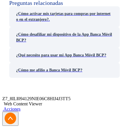
Preguntas relacionadas
¿Cómo activar mis tarjetas para compras por internet
o en el extranjero?.
¿Cómo desafiliar mi dispositivo de la App Banca Móvil
BCP?
¿Qué necesito para usar mi App Banca Móvil BCP?
¿Cómo me afilio a Banca Móvil BCP?
Z7_8ILI094129NIE06C8HIJ4J3TT5
Web Content Viewer
Acciones