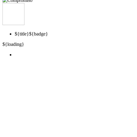
${title}
${badge}
${loading}