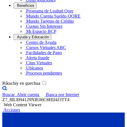
Beneficios
Programa de Lealtad Qore
Mundo Cuenta Sueldo QORE
Mundo Tarjetas de Crédito
Cuotas Sin Intereses
Mi Espacio BCP
Ayuda y Educación
Centro de Ayuda
Cursos Virtuales ABC
Facilidades de Pago
Alerta fraude
Citas Virtuales
Ubícanos
Procesos pendientes
Rikuchiy en quechua
Buscar
Abrir cuenta
Banca por Internet
Z7_8ILI094129NIE06C8HIJ4J3TT4
Web Content Viewer
Acciones