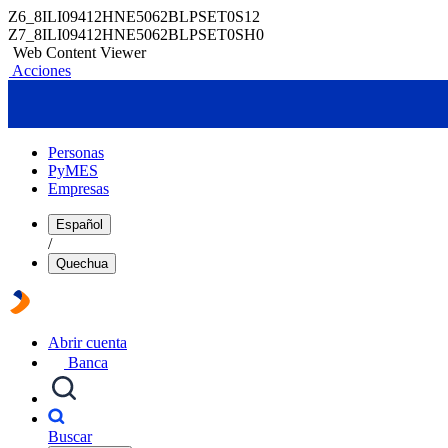
Z6_8ILI09412HNE5062BLPSET0S12
Z7_8ILI09412HNE5062BLPSET0SH0
Web Content Viewer
Acciones
Personas
PyMES
Empresas
Español
/
Quechua
Abrir cuenta
Banca
Buscar