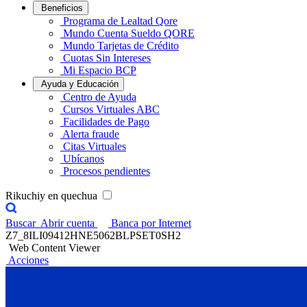
Beneficios
Programa de Lealtad Qore
Mundo Cuenta Sueldo QORE
Mundo Tarjetas de Crédito
Cuotas Sin Intereses
Mi Espacio BCP
Ayuda y Educación
Centro de Ayuda
Cursos Virtuales ABC
Facilidades de Pago
Alerta fraude
Citas Virtuales
Ubícanos
Procesos pendientes
Rikuchiy en quechua
Buscar
Abrir cuenta
Banca por Internet
Z7_8ILI09412HNE5062BLPSET0SH2
Web Content Viewer
Acciones