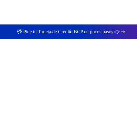
💳 Pide tu Tarjeta de Crédito BCP en pocos pasos 👉