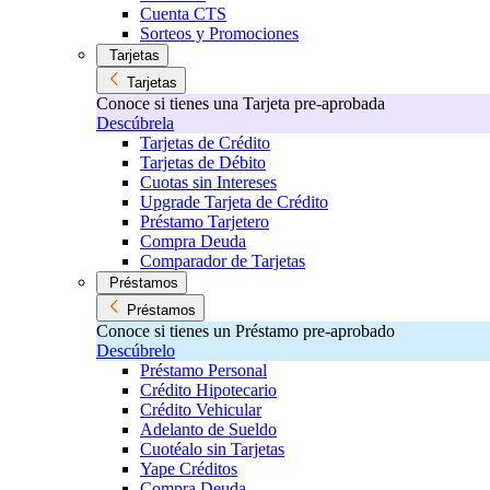
Cuenta CTS
Sorteos y Promociones
Tarjetas
Tarjetas
Conoce si tienes una Tarjeta pre-aprobada
Descúbrela
Tarjetas de Crédito
Tarjetas de Débito
Cuotas sin Intereses
Upgrade Tarjeta de Crédito
Préstamo Tarjetero
Compra Deuda
Comparador de Tarjetas
Préstamos
Préstamos
Conoce si tienes un Préstamo pre-aprobado
Descúbrelo
Préstamo Personal
Crédito Hipotecario
Crédito Vehicular
Adelanto de Sueldo
Cuotéalo sin Tarjetas
Yape Créditos
Compra Deuda