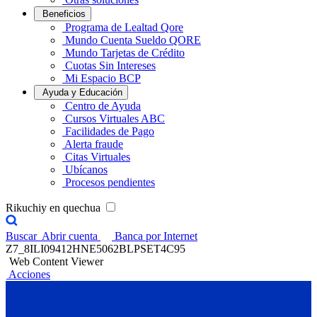
Beneficios
Programa de Lealtad Qore
Mundo Cuenta Sueldo QORE
Mundo Tarjetas de Crédito
Cuotas Sin Intereses
Mi Espacio BCP
Ayuda y Educación
Centro de Ayuda
Cursos Virtuales ABC
Facilidades de Pago
Alerta fraude
Citas Virtuales
Ubícanos
Procesos pendientes
Rikuchiy en quechua
Buscar
Abrir cuenta
Banca por Internet
Z7_8ILI09412HNE5062BLPSET4C95
Web Content Viewer
Acciones