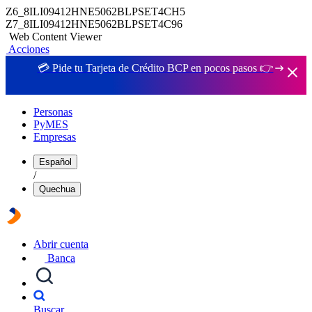
Z6_8ILI09412HNE5062BLPSET4CH5
Z7_8ILI09412HNE5062BLPSET4C96
Web Content Viewer
Acciones
💳 Pide tu Tarjeta de Crédito BCP en pocos pasos 👉
Personas
PyMES
Empresas
Español
/
Quechua
Abrir cuenta
Banca
Buscar