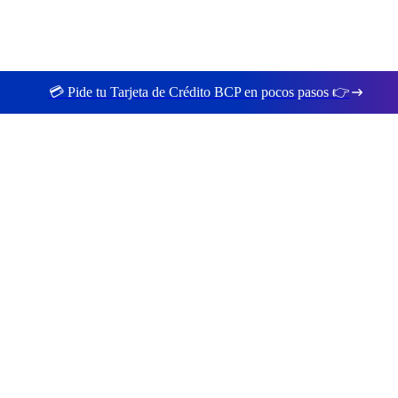
💳 Pide tu Tarjeta de Crédito BCP en pocos pasos 👉