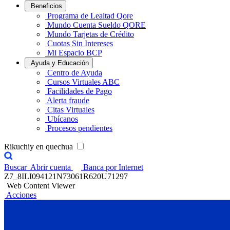
Beneficios
Programa de Lealtad Qore
Mundo Cuenta Sueldo QORE
Mundo Tarjetas de Crédito
Cuotas Sin Intereses
Mi Espacio BCP
Ayuda y Educación
Centro de Ayuda
Cursos Virtuales ABC
Facilidades de Pago
Alerta fraude
Citas Virtuales
Ubícanos
Procesos pendientes
Rikuchiy en quechua
Buscar
Abrir cuenta
Banca por Internet
Z7_8ILI094121N73061R620U71297
Web Content Viewer
Acciones