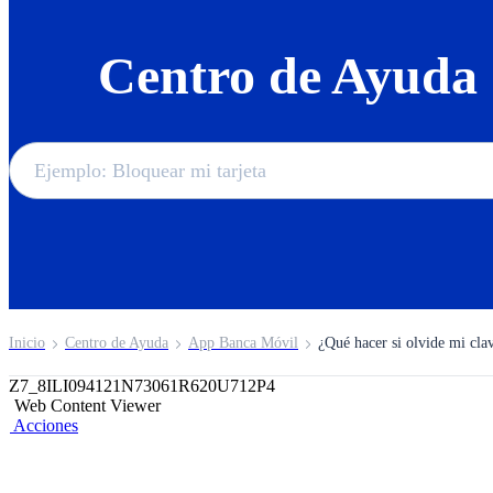
Centro de Ayuda
Inicio
Centro de Ayuda
App Banca Móvil
¿Qué hacer si olvide mi cla
Z7_8ILI094121N73061R620U712P4
Web Content Viewer
Acciones