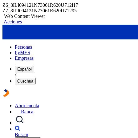
Z6_8ILI094121N73061R620U712H7
Z7_8ILI094121N73061R620U71295
Web Content Viewer
Acciones
Personas
PyMES
Empresas
Español
/
Quechua
Abrir cuenta
Banca
Buscar