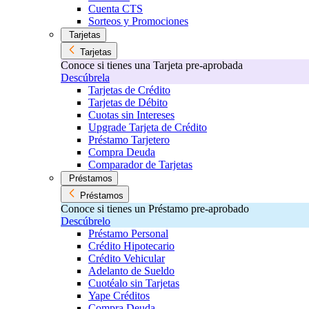
Cuenta CTS
Sorteos y Promociones
Tarjetas
Tarjetas
Conoce si tienes una Tarjeta pre-aprobada
Descúbrela
Tarjetas de Crédito
Tarjetas de Débito
Cuotas sin Intereses
Upgrade Tarjeta de Crédito
Préstamo Tarjetero
Compra Deuda
Comparador de Tarjetas
Préstamos
Préstamos
Conoce si tienes un Préstamo pre-aprobado
Descúbrelo
Préstamo Personal
Crédito Hipotecario
Crédito Vehicular
Adelanto de Sueldo
Cuotéalo sin Tarjetas
Yape Créditos
Compra Deuda