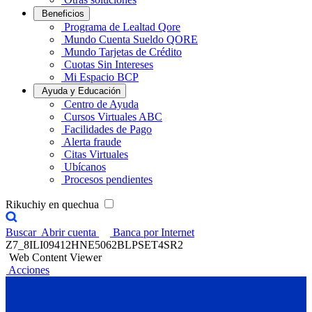
Beneficios
Programa de Lealtad Qore
Mundo Cuenta Sueldo QORE
Mundo Tarjetas de Crédito
Cuotas Sin Intereses
Mi Espacio BCP
Ayuda y Educación
Centro de Ayuda
Cursos Virtuales ABC
Facilidades de Pago
Alerta fraude
Citas Virtuales
Ubícanos
Procesos pendientes
Rikuchiy en quechua
Buscar
Abrir cuenta
Banca por Internet
Z7_8ILI09412HNE5062BLPSET4SR2
Web Content Viewer
Acciones