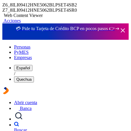
Z6_8ILI09412HNE5062BLPSET4SB2
Z7_8ILI09412HNE5062BLPSET4SR0
Web Content Viewer
Acciones
💳 Pide tu Tarjeta de Crédito BCP en pocos pasos 👉
Personas
PyMES
Empresas
Español
/
Quechua
Abrir cuenta
Banca
Buscar