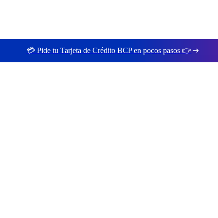
💳 Pide tu Tarjeta de Crédito BCP en pocos pasos 👉