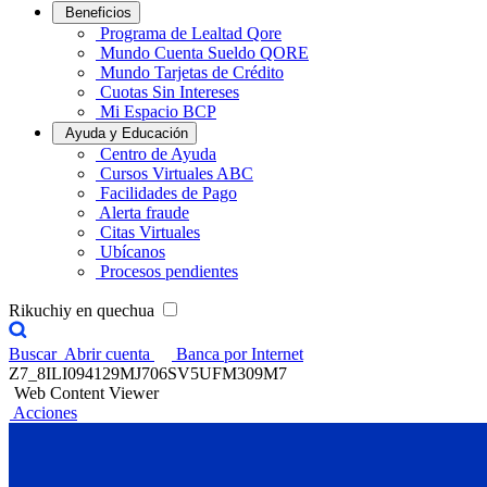
Beneficios
Programa de Lealtad Qore
Mundo Cuenta Sueldo QORE
Mundo Tarjetas de Crédito
Cuotas Sin Intereses
Mi Espacio BCP
Ayuda y Educación
Centro de Ayuda
Cursos Virtuales ABC
Facilidades de Pago
Alerta fraude
Citas Virtuales
Ubícanos
Procesos pendientes
Rikuchiy en quechua
Buscar
Abrir cuenta
Banca por Internet
Z7_8ILI094129MJ706SV5UFM309M7
Web Content Viewer
Acciones