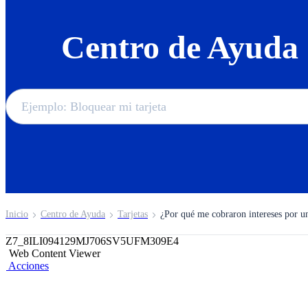
Centro de Ayuda
Inicio
Centro de Ayuda
Tarjetas
¿Por qué me cobraron intereses por un
Z7_8ILI094129MJ706SV5UFM309E4
Web Content Viewer
Acciones