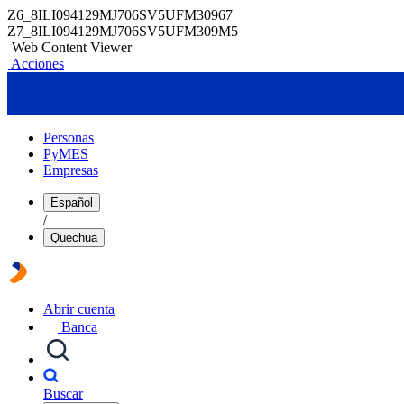
Z6_8ILI094129MJ706SV5UFM30967
Z7_8ILI094129MJ706SV5UFM309M5
Web Content Viewer
Acciones
Personas
PyMES
Empresas
Español
/
Quechua
Abrir cuenta
Banca
Buscar