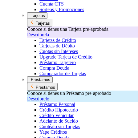
Cuenta CTS
Sorteos y Promociones
Tarjetas
Tarjetas
Conoce si tienes una Tarjeta pre-aprobada
Descúbrela
Tarjetas de Crédito
Tarjetas de Débito
Cuotas sin Intereses
Upgrade Tarjeta de Crédito
Préstamo Tarjetero
Compra Deuda
Comparador de Tarjetas
Préstamos
Préstamos
Conoce si tienes un Préstamo pre-aprobado
Descúbrelo
Préstamo Personal
Crédito Hipotecario
Crédito Vehicular
Adelanto de Sueldo
Cuotéalo sin Tarjetas
Yape Créditos
Compra Deuda