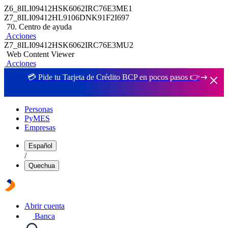
Z6_8ILI09412HSK6062IRC76E3ME1
Z7_8ILI09412HL9106DNK91F2I697
70. Centro de ayuda
Acciones
Z7_8ILI09412HSK6062IRC76E3MU2
Web Content Viewer
Acciones
💳 Pide tu Tarjeta de Crédito BCP en pocos pasos 👉
Personas
PyMES
Empresas
Español
/
Quechua
Abrir cuenta
Banca