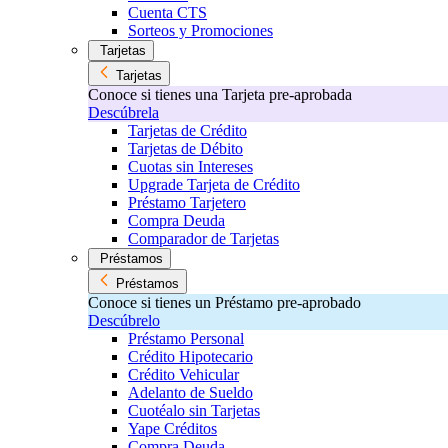
Cuenta CTS
Sorteos y Promociones
Tarjetas
Tarjetas
Conoce si tienes una Tarjeta pre-aprobada
Descúbrela
Tarjetas de Crédito
Tarjetas de Débito
Cuotas sin Intereses
Upgrade Tarjeta de Crédito
Préstamo Tarjetero
Compra Deuda
Comparador de Tarjetas
Préstamos
Préstamos
Conoce si tienes un Préstamo pre-aprobado
Descúbrelo
Préstamo Personal
Crédito Hipotecario
Crédito Vehicular
Adelanto de Sueldo
Cuotéalo sin Tarjetas
Yape Créditos
Compra Deuda