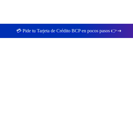
💳 Pide tu Tarjeta de Crédito BCP en pocos pasos 👉