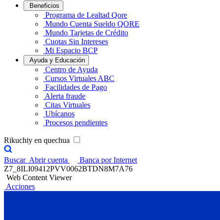
Beneficios
Programa de Lealtad Qore
Mundo Cuenta Sueldo QORE
Mundo Tarjetas de Crédito
Cuotas Sin Intereses
Mi Espacio BCP
Ayuda y Educación
Centro de Ayuda
Cursos Virtuales ABC
Facilidades de Pago
Alerta fraude
Citas Virtuales
Ubícanos
Procesos pendientes
Rikuchiy en quechua
Buscar
Abrir cuenta
Banca por Internet
Z7_8ILI09412PVV0062BTDN8M7A76
Web Content Viewer
Acciones