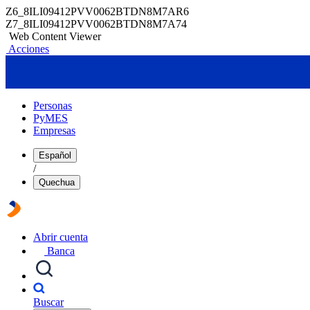
Z6_8ILI09412PVV0062BTDN8M7AR6
Z7_8ILI09412PVV0062BTDN8M7A74
Web Content Viewer
Acciones
Personas
PyMES
Empresas
Español
/
Quechua
Abrir cuenta
Banca
Buscar