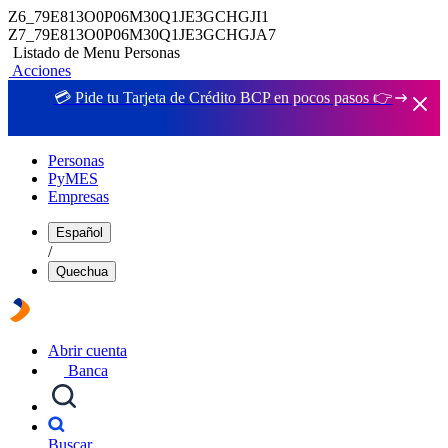
Z6_79E813O0P06M30Q1JE3GCHGJI1
Z7_79E813O0P06M30Q1JE3GCHGJA7
Listado de Menu Personas
Acciones
💳 Pide tu Tarjeta de Crédito BCP en pocos pasos 👉
Personas
PyMES
Empresas
Español
/
Quechua
Abrir cuenta
Banca
Buscar