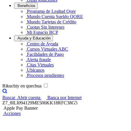
Beneficios
Programa de Lealtad Qore
Mundo Cuenta Sueldo QORE
Mundo Tarjetas de Crédito
Cuotas Sin Intereses
Mi Espacio BCP
Ayuda y Educación
Centro de Ayuda
Cursos Virtuales ABC
Facilidades de Pago
Alerta fraude
Citas Virtuales
Ubícanos
Procesos pendientes
Rikuchiy en quechua
Buscar
Abrir cuenta
Banca por Internet
Z7_8ILI094129ME506KK18RFC38G5
Apple Pay Banner
Acciones
Bloqueo de tarjetas