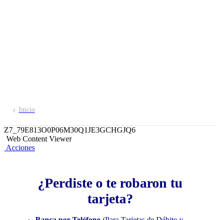
Descubre cómo y dónde hacerlo
Inicio
Z7_79E813O0P06M30Q1JE3GCHGJQ6
Web Content Viewer
Acciones
¿Perdiste o te robaron tu
tarjeta?
Banca por Teléfono
(Para Tarjetas de Débito y