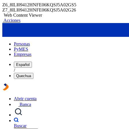
Z6_8ILI09412HNFE06KQSJ5A02GS5
Z7_8ILI09412HNFE06KQSJ5A02G26
Web Content Viewer
Acciones
Personas
PyMES
Empresas
Español
/
Quechua
Abrir cuenta
Banca
Buscar