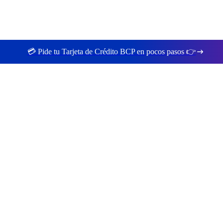
💳 Pide tu Tarjeta de Crédito BCP en pocos pasos 👉