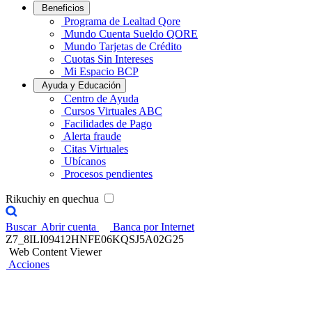
Beneficios
Programa de Lealtad Qore
Mundo Cuenta Sueldo QORE
Mundo Tarjetas de Crédito
Cuotas Sin Intereses
Mi Espacio BCP
Ayuda y Educación
Centro de Ayuda
Cursos Virtuales ABC
Facilidades de Pago
Alerta fraude
Citas Virtuales
Ubícanos
Procesos pendientes
Rikuchiy en quechua
Buscar
Abrir cuenta
Banca por Internet
Z7_8ILI09412HNFE06KQSJ5A02G25
Web Content Viewer
Acciones