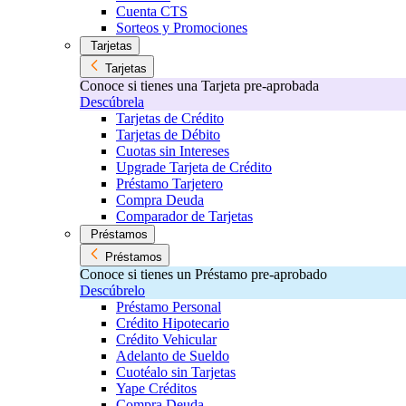
Cuenta CTS
Sorteos y Promociones
Tarjetas
Tarjetas
Conoce si tienes una Tarjeta pre-aprobada
Descúbrela
Tarjetas de Crédito
Tarjetas de Débito
Cuotas sin Intereses
Upgrade Tarjeta de Crédito
Préstamo Tarjetero
Compra Deuda
Comparador de Tarjetas
Préstamos
Préstamos
Conoce si tienes un Préstamo pre-aprobado
Descúbrelo
Préstamo Personal
Crédito Hipotecario
Crédito Vehicular
Adelanto de Sueldo
Cuotéalo sin Tarjetas
Yape Créditos
Compra Deuda