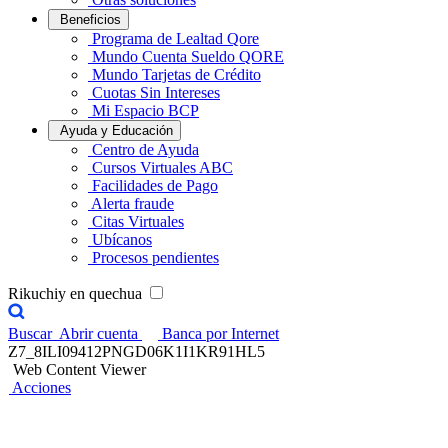
Beneficios
Programa de Lealtad Qore
Mundo Cuenta Sueldo QORE
Mundo Tarjetas de Crédito
Cuotas Sin Intereses
Mi Espacio BCP
Ayuda y Educación
Centro de Ayuda
Cursos Virtuales ABC
Facilidades de Pago
Alerta fraude
Citas Virtuales
Ubícanos
Procesos pendientes
Rikuchiy en quechua
Buscar
Abrir cuenta
Banca por Internet
Z7_8ILI09412PNGD06K1I1KR91HL5
Web Content Viewer
Acciones