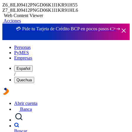
Z6_8ILI09412PNGD06K1I1KR91H55
Z7_8ILI09412PNGD06K1I1KR91HL6
Web Content Viewer
Acciones
💳 Pide tu Tarjeta de Crédito BCP en pocos pasos 👉
Personas
PyMES
Empresas
Español
/
Quechua
Abrir cuenta
Banca
Buscar