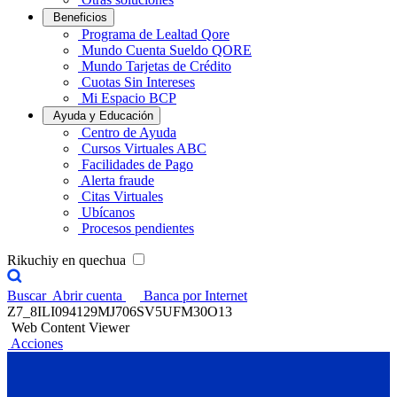
Beneficios
Programa de Lealtad Qore
Mundo Cuenta Sueldo QORE
Mundo Tarjetas de Crédito
Cuotas Sin Intereses
Mi Espacio BCP
Ayuda y Educación
Centro de Ayuda
Cursos Virtuales ABC
Facilidades de Pago
Alerta fraude
Citas Virtuales
Ubícanos
Procesos pendientes
Rikuchiy en quechua
Buscar
Abrir cuenta
Banca por Internet
Z7_8ILI094129MJ706SV5UFM30O13
Web Content Viewer
Acciones