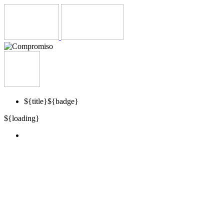
${title}
${badge}
${loading}