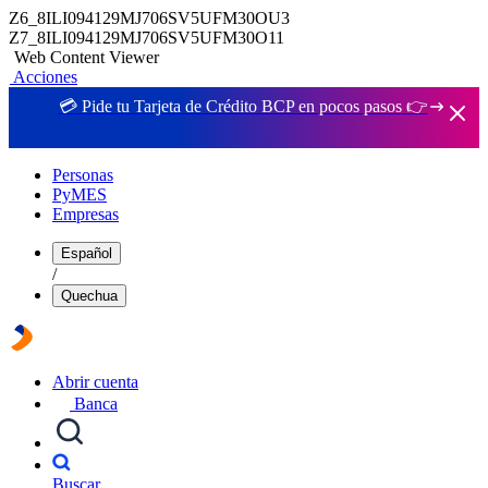
Z6_8ILI094129MJ706SV5UFM30OU3
Z7_8ILI094129MJ706SV5UFM30O11
Web Content Viewer
Acciones
💳 Pide tu Tarjeta de Crédito BCP en pocos pasos 👉
Personas
PyMES
Empresas
Español
/
Quechua
Abrir cuenta
Banca
Buscar