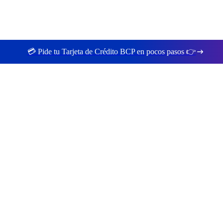
💳 Pide tu Tarjeta de Crédito BCP en pocos pasos 👉