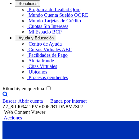
Beneficios
Programa de Lealtad Qore
Mundo Cuenta Sueldo QORE
Mundo Tarjetas de Crédito
Cuotas Sin Intereses
Mi Espacio BCP
Ayuda y Educación
Centro de Ayuda
Cursos Virtuales ABC
Facilidades de Pago
Alerta fraude
Citas Virtuales
Ubícanos
Procesos pendientes
Rikuchiy en quechua
Buscar
Abrir cuenta
Banca por Internet
Z7_8ILI09412PVV0062BTDN8M7SP7
Web Content Viewer
Acciones