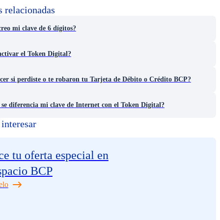
s relacionadas
eo mi clave de 6 dígitos?
tivar el Token Digital?
er si perdiste o te robaron tu Tarjeta de Débito o Crédito BCP?
se diferencia mi clave de Internet con el Token Digital?
interesar
e tu oferta especial en
spacio BCP
elo