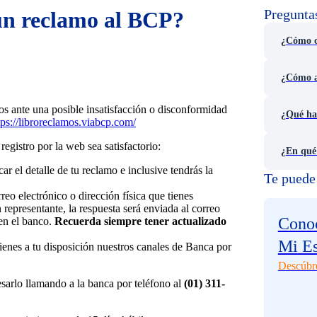
Pregunta
un reclamo al BCP?
¿Cómo cr
¿Cómo ac
s ante una posible insatisfacción o disconformidad
¿Qué hac
tps://libroreclamos.viabcp.com/
egistro por la web sea satisfactorio:
¿En qué 
r el detalle de tu reclamo e inclusive tendrás la
Te puede 
reo electrónico o dirección física que tienes
 representante, la respuesta será enviada al correo
Conoc
 en el banco.
Recuerda siempre tener actualizado
Mi E
tienes a tu disposición nuestros canales de Banca por
Descúbr
sarlo llamando a la banca por teléfono al
(01) 311-