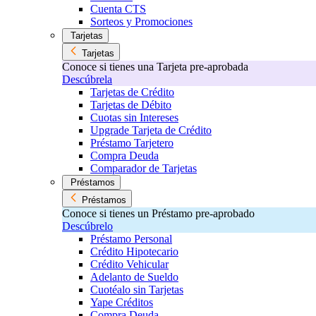
Cuenta CTS
Sorteos y Promociones
Tarjetas
Tarjetas
Conoce si tienes una Tarjeta pre-aprobada
Descúbrela
Tarjetas de Crédito
Tarjetas de Débito
Cuotas sin Intereses
Upgrade Tarjeta de Crédito
Préstamo Tarjetero
Compra Deuda
Comparador de Tarjetas
Préstamos
Préstamos
Conoce si tienes un Préstamo pre-aprobado
Descúbrelo
Préstamo Personal
Crédito Hipotecario
Crédito Vehicular
Adelanto de Sueldo
Cuotéalo sin Tarjetas
Yape Créditos
Compra Deuda