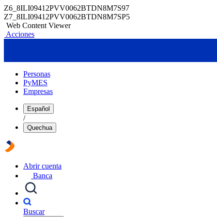
Z6_8ILI09412PVV0062BTDN8M7S97
Z7_8ILI09412PVV0062BTDN8M7SP5
Web Content Viewer
Acciones
Personas
PyMES
Empresas
Español
/
Quechua
Abrir cuenta
Banca
Buscar