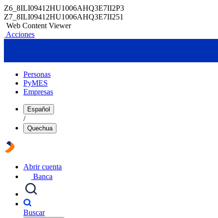
Z6_8ILI09412HU1006AHQ3E7II2P3
Z7_8ILI09412HU1006AHQ3E7II251
Web Content Viewer
Acciones
Personas
PyMES
Empresas
Español
/
Quechua
Abrir cuenta
Banca
Buscar