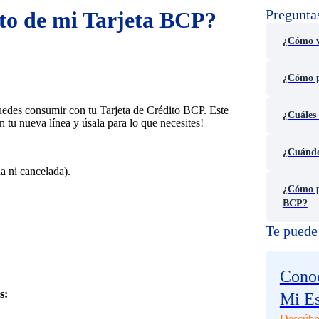
Pregunta
ito de mi Tarjeta BCP?
¿Cómo v
¿Cómo pu
edes consumir con tu Tarjeta de Crédito BCP. Este
¿Cuáles 
n tu nueva línea y úsala para lo que necesites!
¿Cuándo
a ni cancelada).
¿Cómo p
BCP?
Te puede 
Conoc
s:
Mi E
Descúbr