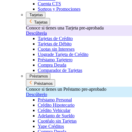
Cuenta CTS
Sorteos y Promociones
Tarjetas
Tarjetas
Conoce si tienes una Tarjeta pre-aprobada
Descúbrela
Tarjetas de Crédito
Tarjetas de Débito
Cuotas sin Intereses
Upgrade Tarjeta de Crédito
Préstamo Tarjetero
Compra Deuda
Comparador de Tarjetas
Préstamos
Préstamos
Conoce si tienes un Préstamo pre-aprobado
Descúbrelo
Préstamo Personal
Crédito Hipotecario
Crédito Vehicular
Adelanto de Sueldo
Cuotéalo sin Tarjetas
Yape Créditos
Compra Deuda