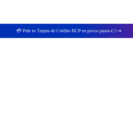
💳 Pide tu Tarjeta de Crédito BCP en pocos pasos 👉