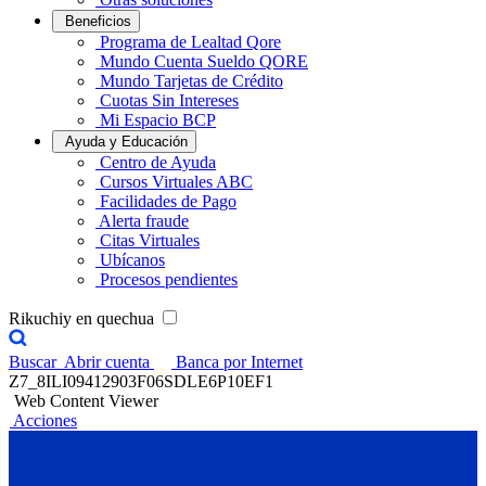
Beneficios
Programa de Lealtad Qore
Mundo Cuenta Sueldo QORE
Mundo Tarjetas de Crédito
Cuotas Sin Intereses
Mi Espacio BCP
Ayuda y Educación
Centro de Ayuda
Cursos Virtuales ABC
Facilidades de Pago
Alerta fraude
Citas Virtuales
Ubícanos
Procesos pendientes
Rikuchiy en quechua
Buscar
Abrir cuenta
Banca por Internet
Z7_8ILI09412903F06SDLE6P10EF1
Web Content Viewer
Acciones