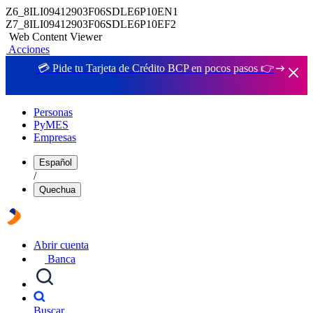
Z6_8ILI09412903F06SDLE6P10EN1
Z7_8ILI09412903F06SDLE6P10EF2
Web Content Viewer
Acciones
💳 Pide tu Tarjeta de Crédito BCP en pocos pasos 👉
Personas
PyMES
Empresas
Español
/
Quechua
Abrir cuenta
Banca
Buscar