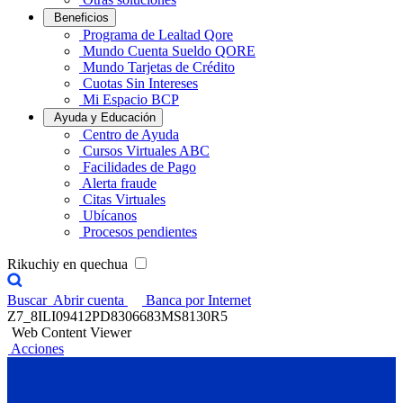
Beneficios
Programa de Lealtad Qore
Mundo Cuenta Sueldo QORE
Mundo Tarjetas de Crédito
Cuotas Sin Intereses
Mi Espacio BCP
Ayuda y Educación
Centro de Ayuda
Cursos Virtuales ABC
Facilidades de Pago
Alerta fraude
Citas Virtuales
Ubícanos
Procesos pendientes
Rikuchiy en quechua
Buscar
Abrir cuenta
Banca por Internet
Z7_8ILI09412PD8306683MS8130R5
Web Content Viewer
Acciones