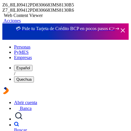
Z6_8ILI09412PD8306683MS8130B5
Z7_8ILI09412PD8306683MS8130R6
Web Content Viewer
Acciones
💳 Pide tu Tarjeta de Crédito BCP en pocos pasos 👉
Personas
PyMES
Empresas
Español
/
Quechua
Abrir cuenta
Banca
Buscar