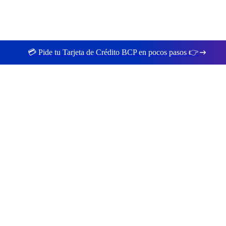
💳 Pide tu Tarjeta de Crédito BCP en pocos pasos 👉