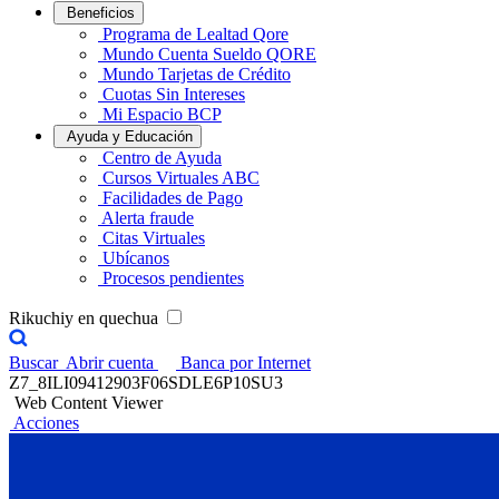
Beneficios
Programa de Lealtad Qore
Mundo Cuenta Sueldo QORE
Mundo Tarjetas de Crédito
Cuotas Sin Intereses
Mi Espacio BCP
Ayuda y Educación
Centro de Ayuda
Cursos Virtuales ABC
Facilidades de Pago
Alerta fraude
Citas Virtuales
Ubícanos
Procesos pendientes
Rikuchiy en quechua
Buscar
Abrir cuenta
Banca por Internet
Z7_8ILI09412903F06SDLE6P10SU3
Web Content Viewer
Acciones