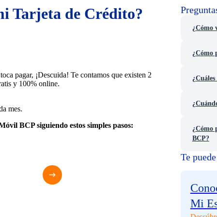
Pregunta
i Tarjeta de Crédito?
¿Cómo v
¿Cómo pu
e toca pagar, ¡Descuida! Te contamos que existen 2
¿Cuáles 
ratis y 100% online.
¿Cuándo
ada mes.
óvil BCP siguiendo estos simples pasos:
¿Cómo p
BCP?
Te puede 
Conoc
Mi E
Descúbr