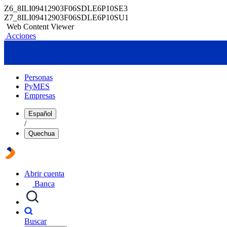
Z6_8ILI09412903F06SDLE6P10SE3
Z7_8ILI09412903F06SDLE6P10SU1
Web Content Viewer
Acciones
Personas
PyMES
Empresas
Español
/
Quechua
Abrir cuenta
Banca
Buscar