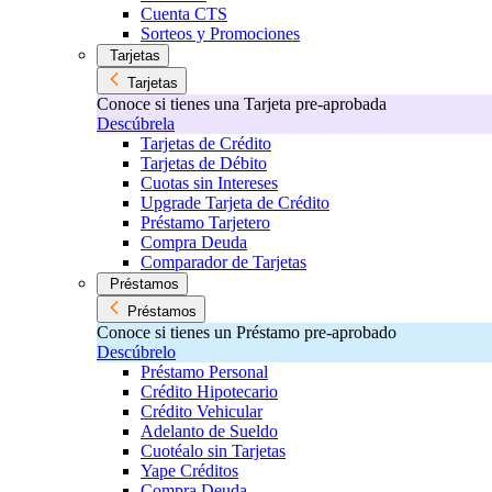
Cuenta CTS
Sorteos y Promociones
Tarjetas
Tarjetas
Conoce si tienes una Tarjeta pre-aprobada
Descúbrela
Tarjetas de Crédito
Tarjetas de Débito
Cuotas sin Intereses
Upgrade Tarjeta de Crédito
Préstamo Tarjetero
Compra Deuda
Comparador de Tarjetas
Préstamos
Préstamos
Conoce si tienes un Préstamo pre-aprobado
Descúbrelo
Préstamo Personal
Crédito Hipotecario
Crédito Vehicular
Adelanto de Sueldo
Cuotéalo sin Tarjetas
Yape Créditos
Compra Deuda