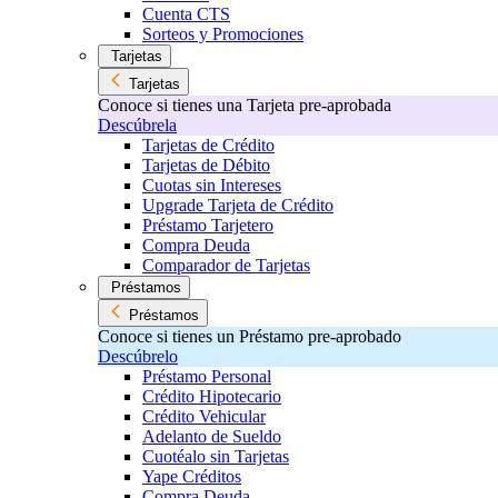
Cuenta CTS
Sorteos y Promociones
Tarjetas
Tarjetas
Conoce si tienes una Tarjeta pre-aprobada
Descúbrela
Tarjetas de Crédito
Tarjetas de Débito
Cuotas sin Intereses
Upgrade Tarjeta de Crédito
Préstamo Tarjetero
Compra Deuda
Comparador de Tarjetas
Préstamos
Préstamos
Conoce si tienes un Préstamo pre-aprobado
Descúbrelo
Préstamo Personal
Crédito Hipotecario
Crédito Vehicular
Adelanto de Sueldo
Cuotéalo sin Tarjetas
Yape Créditos
Compra Deuda