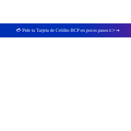
💳 Pide tu Tarjeta de Crédito BCP en pocos pasos 👉