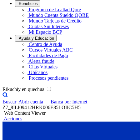
Beneficios
Programa de Lealtad Qore
Mundo Cuenta Sueldo QORE
Mundo Tarjetas de Crédito
Cuotas Sin Intereses
Mi Espacio BCP
Ayuda y Educación
Centro de Ayuda
Cursos Virtuales ABC
Facilidades de Pago
Alerta fraude
Citas Virtuales
Ubícanos
Procesos pendientes
Rikuchiy en quechua
Buscar
Abrir cuenta
Banca por Internet
Z7_8ILI09412HRK006E85LOIIC5H5
Web Content Viewer
Acciones