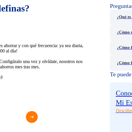
Pregunta
efinas?
¿Qué es 
¿Cómo c
 ahorrar y con qué frecuencia: ya sea diaria,
¿Cómo f
00 al día!
. Configúralo una vez y olvídate, nosotros nos
¿Cómo f
 ahorros mes tras mes.
Te puede 
):
Conoc
Mi E
Descúbr