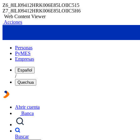
Z6_8ILI09412HRK006E85LOIIC515
Z7_8ILI09412HRK006E85LOIIC5H6
Web Content Viewer
Acciones
Personas
PyMES
Empresas
Español
/
Quechua
Abrir cuenta
Banca
Buscar