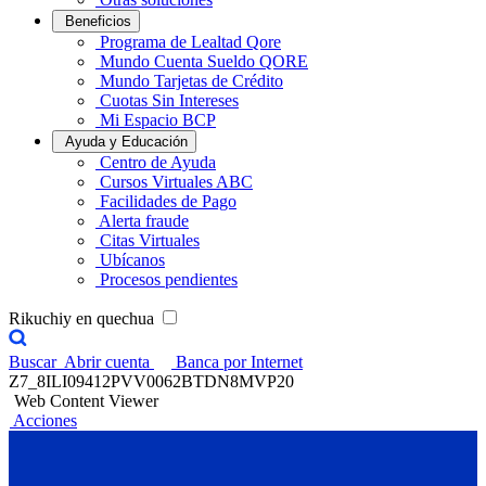
Beneficios
Programa de Lealtad Qore
Mundo Cuenta Sueldo QORE
Mundo Tarjetas de Crédito
Cuotas Sin Intereses
Mi Espacio BCP
Ayuda y Educación
Centro de Ayuda
Cursos Virtuales ABC
Facilidades de Pago
Alerta fraude
Citas Virtuales
Ubícanos
Procesos pendientes
Rikuchiy en quechua
Buscar
Abrir cuenta
Banca por Internet
Z7_8ILI09412PVV0062BTDN8MVP20
Web Content Viewer
Acciones