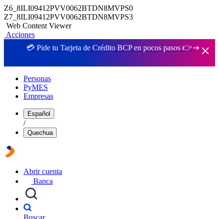
Z6_8ILI09412PVV0062BTDN8MVPS0
Z7_8ILI09412PVV0062BTDN8MVPS3
Web Content Viewer
Acciones
💳 Pide tu Tarjeta de Crédito BCP en pocos pasos 👉
Personas
PyMES
Empresas
Español
/
Quechua
Abrir cuenta
Banca
Buscar