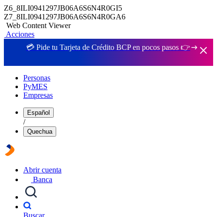
Z6_8ILI0941297JB06A6S6N4R0GI5
Z7_8ILI0941297JB06A6S6N4R0GA6
Web Content Viewer
Acciones
💳 Pide tu Tarjeta de Crédito BCP en pocos pasos 👉
Personas
PyMES
Empresas
Español
/
Quechua
Abrir cuenta
Banca
Buscar