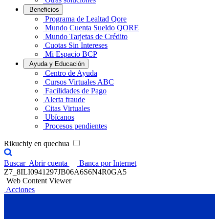
Beneficios
Programa de Lealtad Qore
Mundo Cuenta Sueldo QORE
Mundo Tarjetas de Crédito
Cuotas Sin Intereses
Mi Espacio BCP
Ayuda y Educación
Centro de Ayuda
Cursos Virtuales ABC
Facilidades de Pago
Alerta fraude
Citas Virtuales
Ubícanos
Procesos pendientes
Rikuchiy en quechua
Buscar
Abrir cuenta
Banca por Internet
Z7_8ILI0941297JB06A6S6N4R0GA5
Web Content Viewer
Acciones