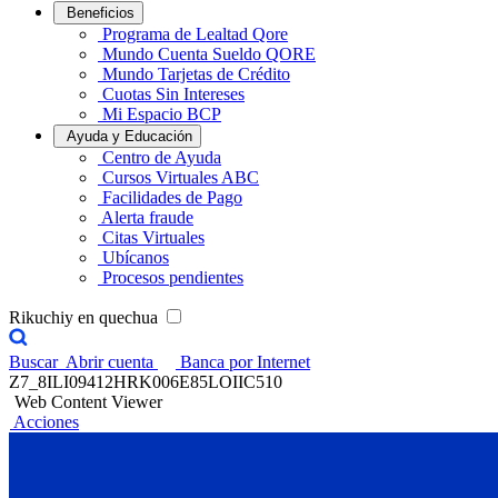
Beneficios
Programa de Lealtad Qore
Mundo Cuenta Sueldo QORE
Mundo Tarjetas de Crédito
Cuotas Sin Intereses
Mi Espacio BCP
Ayuda y Educación
Centro de Ayuda
Cursos Virtuales ABC
Facilidades de Pago
Alerta fraude
Citas Virtuales
Ubícanos
Procesos pendientes
Rikuchiy en quechua
Buscar
Abrir cuenta
Banca por Internet
Z7_8ILI09412HRK006E85LOIIC510
Web Content Viewer
Acciones