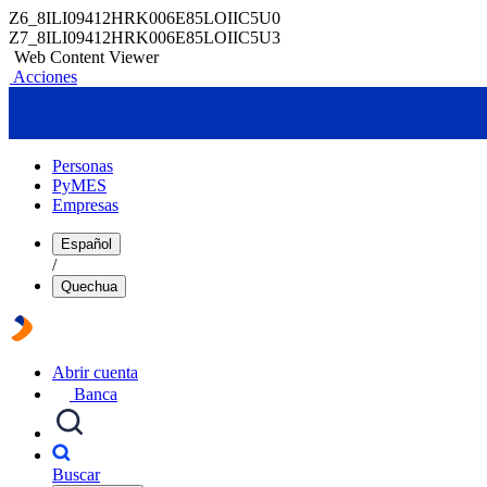
Z6_8ILI09412HRK006E85LOIIC5U0
Z7_8ILI09412HRK006E85LOIIC5U3
Web Content Viewer
Acciones
Personas
PyMES
Empresas
Español
/
Quechua
Abrir cuenta
Banca
Buscar