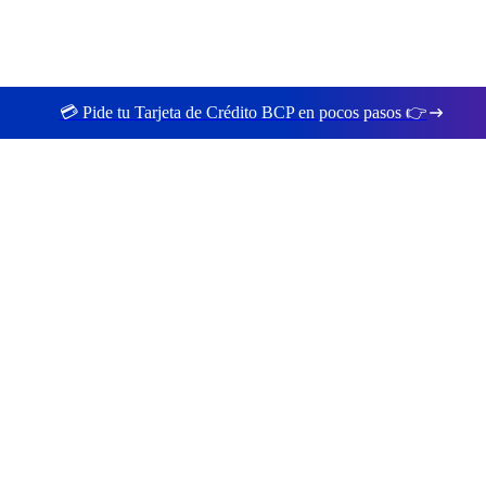
💳 Pide tu Tarjeta de Crédito BCP en pocos pasos 👉