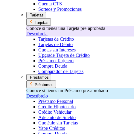
Cuenta CTS
Sorteos y Promociones
Tarjetas
Tarjetas
Conoce si tienes una Tarjeta pre-aprobada
Descúbrela
Tarjetas de Crédito
Tarjetas de Débito
Cuotas sin Intereses
Upgrade Tarjeta de Crédito
Préstamo Tarjetero
Compra Deuda
Comparador de Tarjetas
Préstamos
Préstamos
Conoce si tienes un Préstamo pre-aprobado
Descúbrelo
Préstamo Personal
Crédito Hipotecario
Crédito Vehicular
Adelanto de Sueldo
Cuotéalo sin Tarjetas
Yape Créditos
Compra Deuda