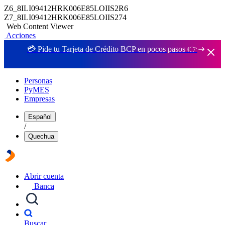
Z6_8ILI09412HRK006E85LOIIS2R6
Z7_8ILI09412HRK006E85LOIIS274
Web Content Viewer
Acciones
💳 Pide tu Tarjeta de Crédito BCP en pocos pasos 👉
Personas
PyMES
Empresas
Español
/
Quechua
Abrir cuenta
Banca
Buscar