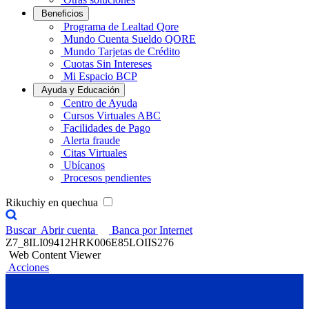
Beneficios
Programa de Lealtad Qore
Mundo Cuenta Sueldo QORE
Mundo Tarjetas de Crédito
Cuotas Sin Intereses
Mi Espacio BCP
Ayuda y Educación
Centro de Ayuda
Cursos Virtuales ABC
Facilidades de Pago
Alerta fraude
Citas Virtuales
Ubícanos
Procesos pendientes
Rikuchiy en quechua
Buscar
Abrir cuenta
Banca por Internet
Z7_8ILI09412HRK006E85LOIIS276
Web Content Viewer
Acciones