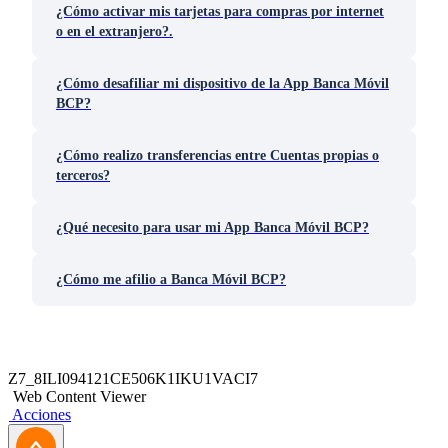
¿Cómo activar mis tarjetas para compras por internet
o en el extranjero?.
¿Cómo desafiliar mi dispositivo de la App Banca Móvil
BCP?
¿Cómo realizo transferencias entre Cuentas propias o
terceros?
¿Qué necesito para usar mi App Banca Móvil BCP?
¿Cómo me afilio a Banca Móvil BCP?
Z7_8ILI094121CE506K1IKU1VACI7
Web Content Viewer
Acciones