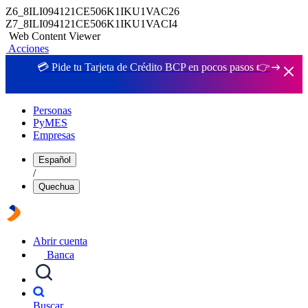
Z6_8ILI094121CE506K1IKU1VAC26
Z7_8ILI094121CE506K1IKU1VACI4
Web Content Viewer
Acciones
💳 Pide tu Tarjeta de Crédito BCP en pocos pasos 👉
Personas
PyMES
Empresas
Español
/
Quechua
Abrir cuenta
Banca
Buscar