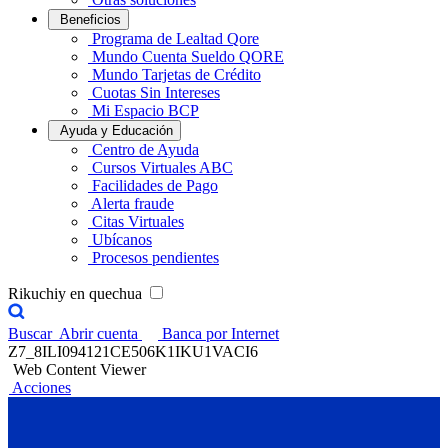
Beneficios
Programa de Lealtad Qore
Mundo Cuenta Sueldo QORE
Mundo Tarjetas de Crédito
Cuotas Sin Intereses
Mi Espacio BCP
Ayuda y Educación
Centro de Ayuda
Cursos Virtuales ABC
Facilidades de Pago
Alerta fraude
Citas Virtuales
Ubícanos
Procesos pendientes
Rikuchiy en quechua
Buscar
Abrir cuenta
Banca por Internet
Z7_8ILI094121CE506K1IKU1VACI6
Web Content Viewer
Acciones