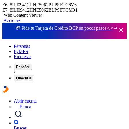
Z6_8ILI09412HNE5062BLPSETC6V6
Z7_8ILI09412HNE5062BLPSETCM04
Web Content Viewer
Acciones
💳 Pide tu Tarjeta de Crédito BCP en pocos pasos 👉
Personas
PyMES
Empresas
Español
/
Quechua
Abrir cuenta
Banca
Buscar