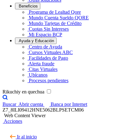
Beneficios
Programa de Lealtad Qore
Mundo Cuenta Sueldo QORE
Mundo Tarjetas de Crédito
Cuotas Sin Intereses
Mi Espacio BCP
Ayuda y Educación
Centro de Ayuda
Cursos Virtuales ABC
Facilidades de Pago
Alerta fraude
Citas Virtuales
Ubícanos
Procesos pendientes
Rikuchiy en quechua
Buscar
Abrir cuenta
Banca por Internet
Z7_8ILI09412HNE5062BLPSETCM06
Web Content Viewer
Acciones
Ir al inicio