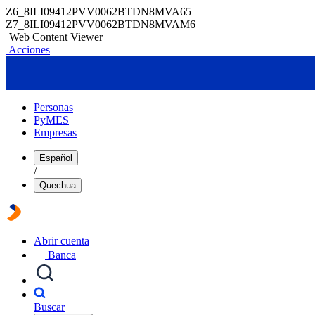
Z6_8ILI09412PVV0062BTDN8MVA65
Z7_8ILI09412PVV0062BTDN8MVAM6
Web Content Viewer
Acciones
Personas
PyMES
Empresas
Español
/
Quechua
Abrir cuenta
Banca
Buscar