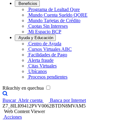
Beneficios
Programa de Lealtad Qore
Mundo Cuenta Sueldo QORE
Mundo Tarjetas de Crédito
Cuotas Sin Intereses
Mi Espacio BCP
Ayuda y Educación
Centro de Ayuda
Cursos Virtuales ABC
Facilidades de Pago
Alerta fraude
Citas Virtuales
Ubícanos
Procesos pendientes
Rikuchiy en quechua
Buscar
Abrir cuenta
Banca por Internet
Z7_8ILI09412PVV0062BTDN8MVAM5
Web Content Viewer
Acciones