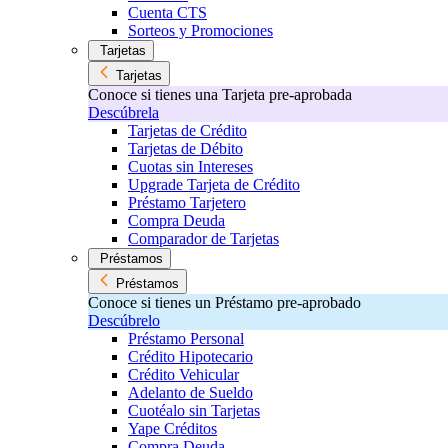
Cuenta CTS
Sorteos y Promociones
Tarjetas
Tarjetas
Conoce si tienes una Tarjeta pre-aprobada
Descúbrela
Tarjetas de Crédito
Tarjetas de Débito
Cuotas sin Intereses
Upgrade Tarjeta de Crédito
Préstamo Tarjetero
Compra Deuda
Comparador de Tarjetas
Préstamos
Préstamos
Conoce si tienes un Préstamo pre-aprobado
Descúbrelo
Préstamo Personal
Crédito Hipotecario
Crédito Vehicular
Adelanto de Sueldo
Cuotéalo sin Tarjetas
Yape Créditos
Compra Deuda