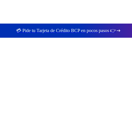
💳 Pide tu Tarjeta de Crédito BCP en pocos pasos 👉