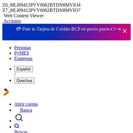
Z6_8ILI09412PVV0062BTDN8MVIO4
Z7_8ILI09412PVV0062BTDN8MVIO7
Web Content Viewer
Acciones
💳 Pide tu Tarjeta de Crédito BCP en pocos pasos 👉
Personas
PyMES
Empresas
Español
/
Quechua
Abrir cuenta
Banca
Buscar