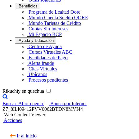
Beneficios
Programa de Lealtad Qore
Mundo Cuenta Sueldo QORE
Mundo Tarjetas de Crédito
Cuotas Sin Intereses
Mi Espacio BCP
Ayuda y Educación
Centro de Ayuda
Cursos Virtuales ABC
Facilidades de Pago
Alerta fraude
Citas Virtuales
Ubícanos
Procesos pendientes
Rikuchiy en quechua
Buscar
Abrir cuenta
Banca por Internet
Z7_8ILI09412PVV0062BTDN8MVI44
Web Content Viewer
Acciones
Ir al inicio