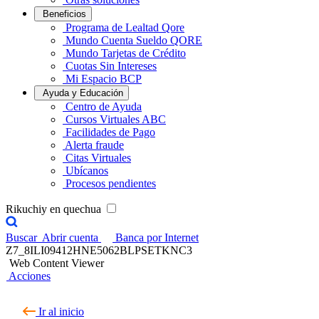
Beneficios
Programa de Lealtad Qore
Mundo Cuenta Sueldo QORE
Mundo Tarjetas de Crédito
Cuotas Sin Intereses
Mi Espacio BCP
Ayuda y Educación
Centro de Ayuda
Cursos Virtuales ABC
Facilidades de Pago
Alerta fraude
Citas Virtuales
Ubícanos
Procesos pendientes
Rikuchiy en quechua
Buscar
Abrir cuenta
Banca por Internet
Z7_8ILI09412HNE5062BLPSETKNC3
Web Content Viewer
Acciones
Ir al inicio