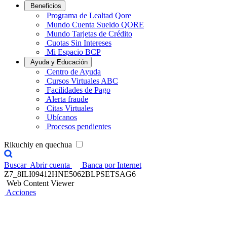
Beneficios
Programa de Lealtad Qore
Mundo Cuenta Sueldo QORE
Mundo Tarjetas de Crédito
Cuotas Sin Intereses
Mi Espacio BCP
Ayuda y Educación
Centro de Ayuda
Cursos Virtuales ABC
Facilidades de Pago
Alerta fraude
Citas Virtuales
Ubícanos
Procesos pendientes
Rikuchiy en quechua
Buscar
Abrir cuenta
Banca por Internet
Z7_8ILI09412HNE5062BLPSETSAG6
Web Content Viewer
Acciones