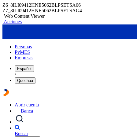
Z6_8ILI09412HNE5062BLPSETSA06
Z7_8ILI09412HNE5062BLPSETSAG4
Web Content Viewer
Acciones
Personas
PyMES
Empresas
Español
/
Quechua
Abrir cuenta
Banca
Buscar