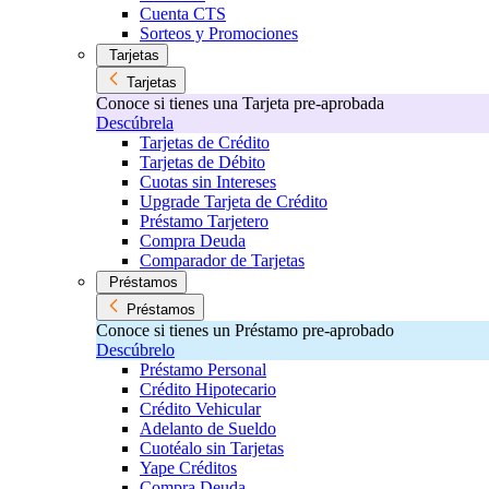
Cuenta CTS
Sorteos y Promociones
Tarjetas
Tarjetas
Conoce si tienes una Tarjeta pre-aprobada
Descúbrela
Tarjetas de Crédito
Tarjetas de Débito
Cuotas sin Intereses
Upgrade Tarjeta de Crédito
Préstamo Tarjetero
Compra Deuda
Comparador de Tarjetas
Préstamos
Préstamos
Conoce si tienes un Préstamo pre-aprobado
Descúbrelo
Préstamo Personal
Crédito Hipotecario
Crédito Vehicular
Adelanto de Sueldo
Cuotéalo sin Tarjetas
Yape Créditos
Compra Deuda