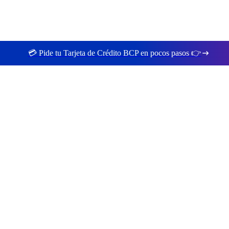
💳 Pide tu Tarjeta de Crédito BCP en pocos pasos 👉