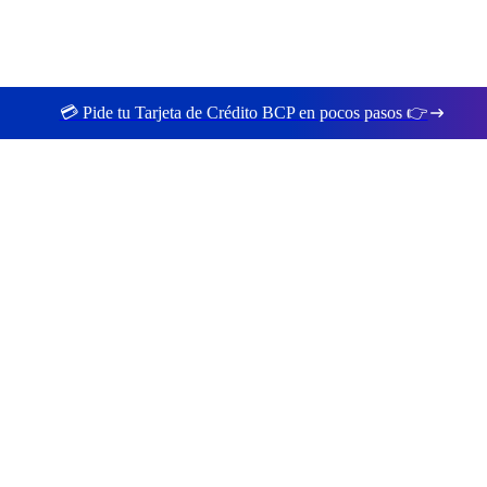
💳 Pide tu Tarjeta de Crédito BCP en pocos pasos 👉