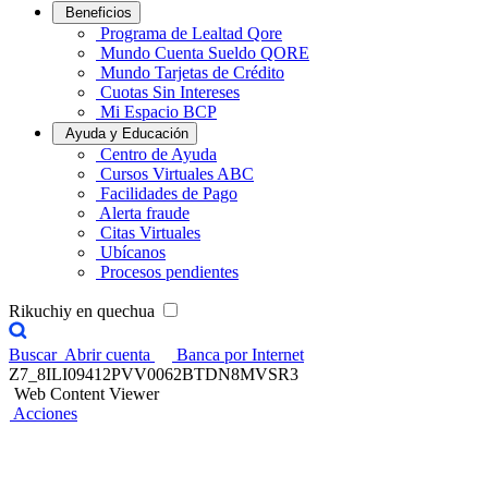
Beneficios
Programa de Lealtad Qore
Mundo Cuenta Sueldo QORE
Mundo Tarjetas de Crédito
Cuotas Sin Intereses
Mi Espacio BCP
Ayuda y Educación
Centro de Ayuda
Cursos Virtuales ABC
Facilidades de Pago
Alerta fraude
Citas Virtuales
Ubícanos
Procesos pendientes
Rikuchiy en quechua
Buscar
Abrir cuenta
Banca por Internet
Z7_8ILI09412PVV0062BTDN8MVSR3
Web Content Viewer
Acciones