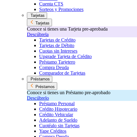
Cuenta CTS
Sorteos y Promociones
Tarjetas
Tarjetas
Conoce si tienes una Tarjeta pre-aprobada
Descúbrela
Tarjetas de Crédito
Tarjetas de Débito
Cuotas sin Intereses
Upgrade Tarjeta de Crédito
Préstamo Tarjetero
Compra Deuda
Comparador de Tarjetas
Préstamos
Préstamos
Conoce si tienes un Préstamo pre-aprobado
Descúbrelo
Préstamo Personal
Crédito Hipotecario
Crédito Vehicular
Adelanto de Sueldo
Cuotéalo sin Tarjetas
Yape Créditos
Compra Deuda