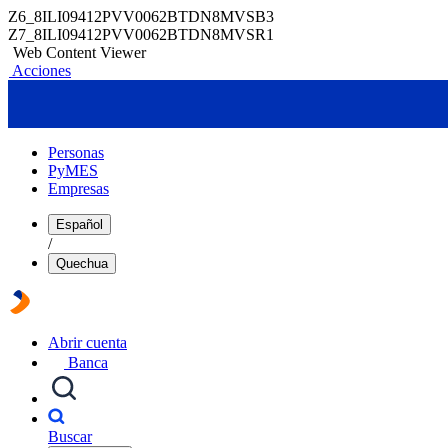
Z6_8ILI09412PVV0062BTDN8MVSB3
Z7_8ILI09412PVV0062BTDN8MVSR1
Web Content Viewer
Acciones
Personas
PyMES
Empresas
Español
/
Quechua
Abrir cuenta
Banca
Buscar