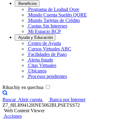
Beneficios
Programa de Lealtad Qore
Mundo Cuenta Sueldo QORE
Mundo Tarjetas de Crédito
Cuotas Sin Intereses
Mi Espacio BCP
Ayuda y Educación
Centro de Ayuda
Cursos Virtuales ABC
Facilidades de Pago
Alerta fraude
Citas Virtuales
Ubícanos
Procesos pendientes
Rikuchiy en quechua
Buscar
Abrir cuenta
Banca por Internet
Z7_8ILI09412HNE5062BLPSETSS72
Web Content Viewer
Acciones