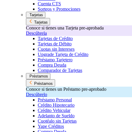
Cuenta CTS
Sorteos y Promociones
Tarjetas
Tarjetas
Conoce si tienes una Tarjeta pre-aprobada
Descúbrela
Tarjetas de Crédito
Tarjetas de Débito
Cuotas sin Intereses
Upgrade Tarjeta de Crédito
Préstamo Tarjetero
Compra Deuda
Comparador de Tarjetas
Préstamos
Préstamos
Conoce si tienes un Préstamo pre-aprobado
Descúbrelo
Préstamo Personal
Crédito Hipotecario
Crédito Vehicular
Adelanto de Sueldo
Cuotéalo sin Tarjetas
Yape Créditos
Compra Deuda