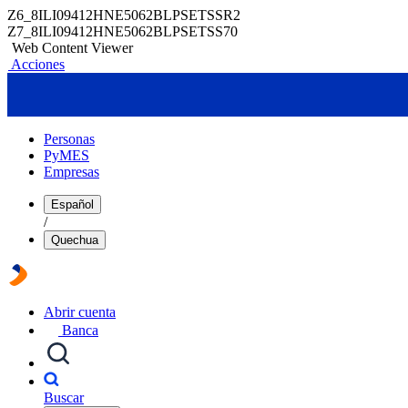
Z6_8ILI09412HNE5062BLPSETSSR2
Z7_8ILI09412HNE5062BLPSETSS70
Web Content Viewer
Acciones
Personas
PyMES
Empresas
Español
/
Quechua
Abrir cuenta
Banca
Buscar