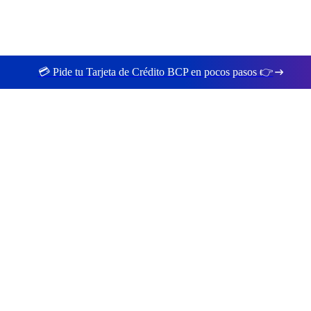
💳 Pide tu Tarjeta de Crédito BCP en pocos pasos 👉