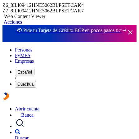
Z6_8ILI09412HNE5062BLPSETCAK4
Z7_8ILI09412HNE5062BLPSETCAK7
Web Content Viewer
Acciones
💳 Pide tu Tarjeta de Crédito BCP en pocos pasos 👉
Personas
PyMES
Empresas
Español
/
Quechua
Abrir cuenta
Banca
Buscar