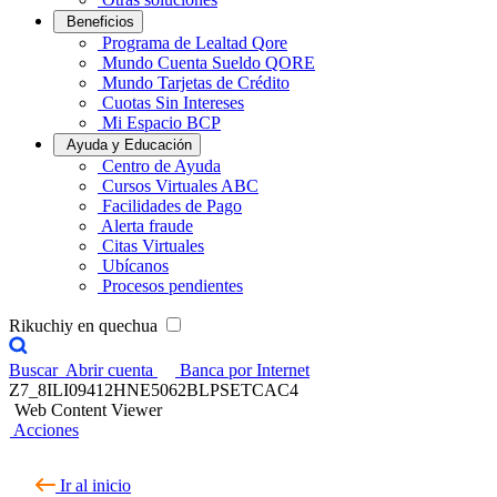
Beneficios
Programa de Lealtad Qore
Mundo Cuenta Sueldo QORE
Mundo Tarjetas de Crédito
Cuotas Sin Intereses
Mi Espacio BCP
Ayuda y Educación
Centro de Ayuda
Cursos Virtuales ABC
Facilidades de Pago
Alerta fraude
Citas Virtuales
Ubícanos
Procesos pendientes
Rikuchiy en quechua
Buscar
Abrir cuenta
Banca por Internet
Z7_8ILI09412HNE5062BLPSETCAC4
Web Content Viewer
Acciones
Ir al inicio