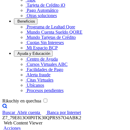
Tarjeta de Crédito iO
Pago Automático
Otras soluciones
Beneficios
Programa de Lealtad Qore
Mundo Cuenta Sueldo QORE
Mundo Tarjetas de Crédito
Cuotas Sin Intereses
Mi Espacio BCP
Ayuda y Educación
Centro de Ayuda
Cursos Virtuales ABC
Facilidades de Pago
Alerta fraude
Citas Virtuales
Ubícanos
Procesos pendientes
Rikuchiy en quechua
Buscar
Abrir cuenta
Banca por Internet
Z7_79E813O0P0TK30QPRSS7O4ABK2
Web Content Viewer
Acciones