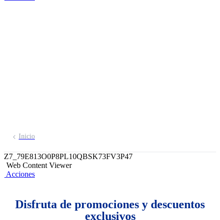
Beneficios BCP
¡Conoce todas las ofertas que tenemos
para ti!
Inicio
Z7_79E813O0P8PL10QBSK73FV3P47
Web Content Viewer
Acciones
Disfruta de promociones y descuentos
exclusivos