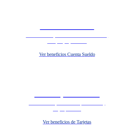
Mundo Cuenta Sueldo
Descubre los mejores descuentos en restaurantes,
bares, viajes y aventura
Ver beneficios Cuenta Sueldo
Mundo Tarjetas de Crédito
Acumula millas, recibe bonos por consumo y
canjéa productos
Ver beneficios de Tarjetas