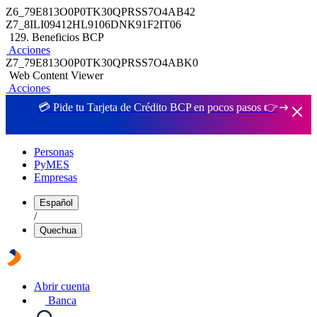
Z6_79E813O0P0TK30QPRSS7O4AB42
Z7_8ILI09412HL9106DNK91F2IT06
129. Beneficios BCP
Acciones
Z7_79E813O0P0TK30QPRSS7O4ABK0
Web Content Viewer
Acciones
💳 Pide tu Tarjeta de Crédito BCP en pocos pasos 👉
Personas
PyMES
Empresas
Español
/
Quechua
Abrir cuenta
Banca