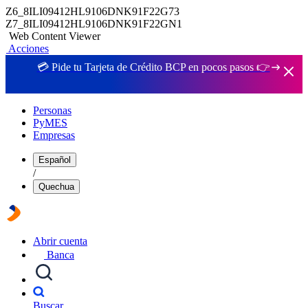
Z6_8ILI09412HL9106DNK91F22G73
Z7_8ILI09412HL9106DNK91F22GN1
Web Content Viewer
Acciones
💳 Pide tu Tarjeta de Crédito BCP en pocos pasos 👉
Personas
PyMES
Empresas
Español
/
Quechua
Abrir cuenta
Banca
Buscar