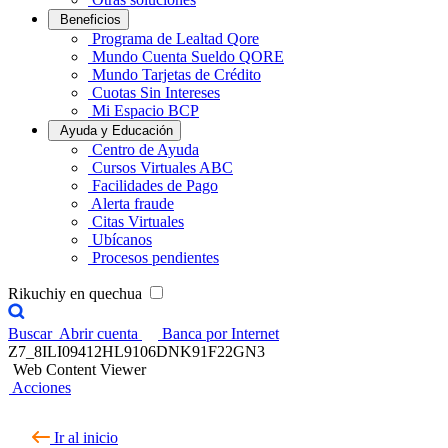
Beneficios
Programa de Lealtad Qore
Mundo Cuenta Sueldo QORE
Mundo Tarjetas de Crédito
Cuotas Sin Intereses
Mi Espacio BCP
Ayuda y Educación
Centro de Ayuda
Cursos Virtuales ABC
Facilidades de Pago
Alerta fraude
Citas Virtuales
Ubícanos
Procesos pendientes
Rikuchiy en quechua
Buscar
Abrir cuenta
Banca por Internet
Z7_8ILI09412HL9106DNK91F22GN3
Web Content Viewer
Acciones
Ir al inicio